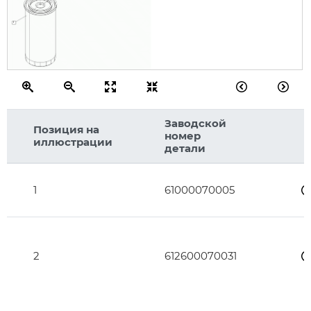
1
Заводской
Позиция на
номер
иллюстрации
детали
1
61000070005
2
612600070031