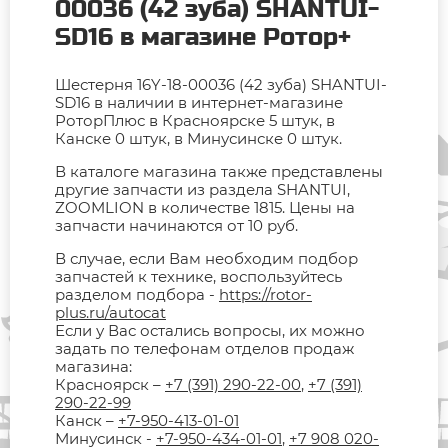
00036 (42 зуба) SHANTUI-
SD16 в магазине Ротор+
Шестерня 16Y-18-00036 (42 зуба) SHANTUI-
SD16 в наличии в интернет-магазине
РоторПлюс в Красноярске 5 штук, в
Канске 0 штук, в Минусинске 0 штук.
В каталоге магазина также представлены
другие запчасти из раздела SHANTUI,
ZOOMLION в количестве 1815. Цены на
запчасти начинаются от 10 руб.
В случае, если Вам необходим подбор
запчастей к технике, воспользуйтесь
разделом подбора -
https://rotor-
plus.ru/autocat
Если у Вас остались вопросы, их можно
задать по телефонам отделов продаж
магазина:
Красноярск –
+7 (391) 290-22-00
,
+7 (391)
290-22-99
Канск –
+7-950-413-01-01
Минусинск -
+7-950-434-01-01
,
+7 908 020-