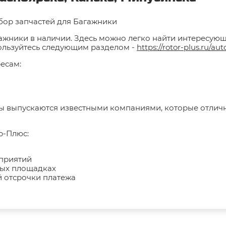
бор запчастей для Багажники
ажники в наличии. Здесь можно легко найти интересующи
пользуйтесь следующим разделом -
https://rotor-plus.ru/aut
есам:
ры выпускаются известными компаниями, которые отлич
р-Плюс:
дприятий
ных площадках
 отсрочки платежа