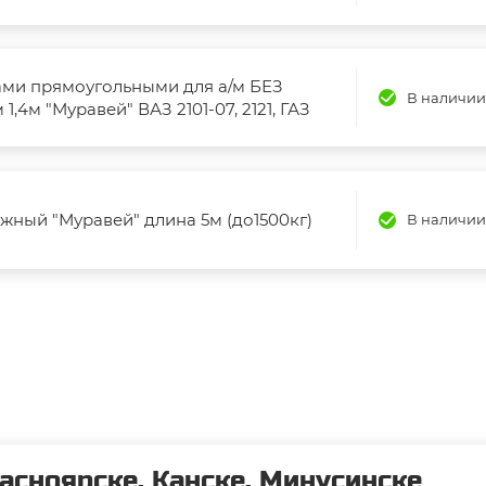
гами прямоугольными для а/м БЕЗ
В наличии
,4м "Муравей" ВАЗ 2101-07, 2121, ГАЗ
жный "Муравей" длина 5м (до1500кг)
В наличии
асноярске, Канске, Минусинске