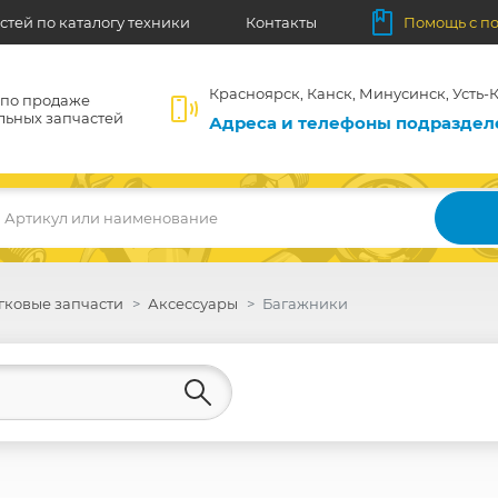
стей по каталогу техники
Контакты
Помощь с п
Красноярск, Канск, Минусинск, Усть-К
 по продаже
льных запчастей
Адреса и телефоны подразде
Артикул или наименование
гковые запчасти
Аксессуары
Багажники