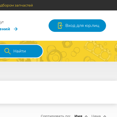
одбором запчастей
ут
Вход для юр.лиц
лений
Найти
Сортировать по:
Имя
Цена