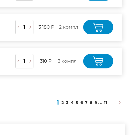
3 180 ₽
2 компл
310 ₽
3 компл
1
2
3
4
5
6
7
8
9
...
11