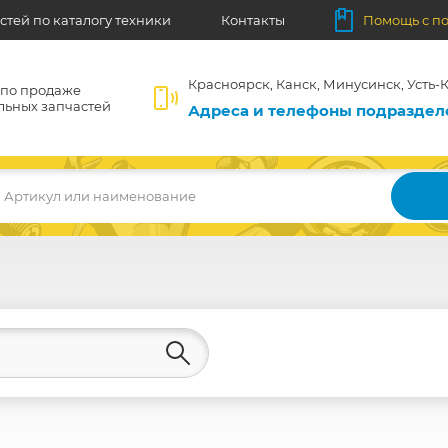
стей по каталогу техники
Контакты
Помощь с п
Красноярск, Канск, Минусинск, Усть-К
 по продаже
льных запчастей
Адреса и телефоны подразде
Артикул или наименование