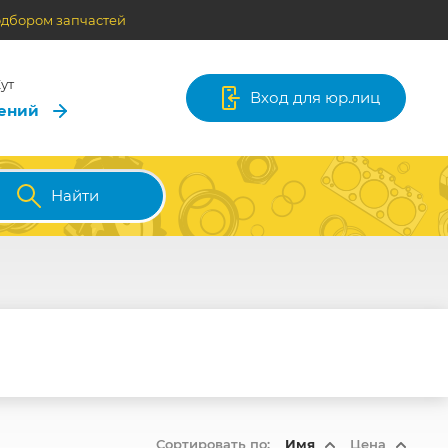
одбором запчастей
ут
Вход для юр.лиц
лений
Найти
Сортировать по:
Имя
Цена