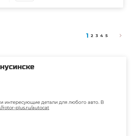
1
2
3
4
5
инусинске
ти интересующие детали для любого авто. В
://rotor-plus.ru/autocat