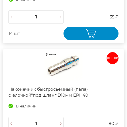
35 ₽
14 шт
СПЕЦ ЦЕНА
Наконечник быстросъемный (папа)
с"елочкой"под шланг D10мм EPH40
В наличии
80 ₽