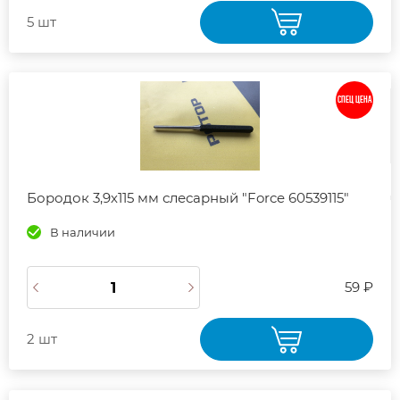
5 шт
СПЕЦ ЦЕНА
Бородок 3,9х115 мм слесарный "Force 60539115"
В наличии
59 ₽
2 шт