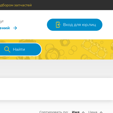
одбором запчастей
ут
Вход для юр.лиц
лений
Найти
Сортировать по:
Имя
Цена