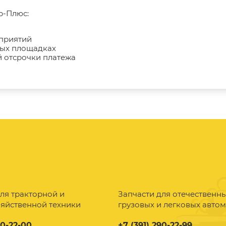
р-Плюс:
дприятий
ных площадках
 отсрочки платежа
ля тракторной и
Запчасти для отечественн
зяйственной техники
грузовых и легковых авто
90-22-00
+7 (391) 290-22-99