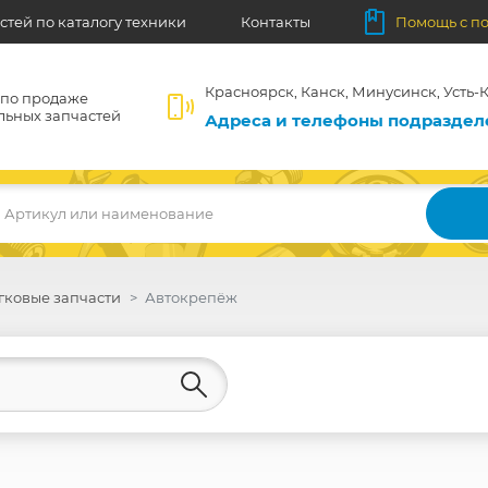
стей по каталогу техники
Контакты
Помощь с п
Красноярск, Канск, Минусинск, Усть-К
 по продаже
льных запчастей
Адреса и телефоны подразде
Артикул или наименование
гковые запчасти
Автокрепёж