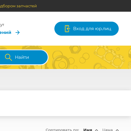
одбором запчастей
ут
Вход для юр.лиц
лений
Найти
Сортировать по:
Имя
Цена