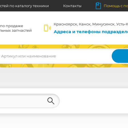
стей по каталогу техники
Контакты
Помощь с п
Красноярск, Канск, Минусинск, Усть-К
 по продаже
льных запчастей
Адреса и телефоны подразде
Артикул или наименование