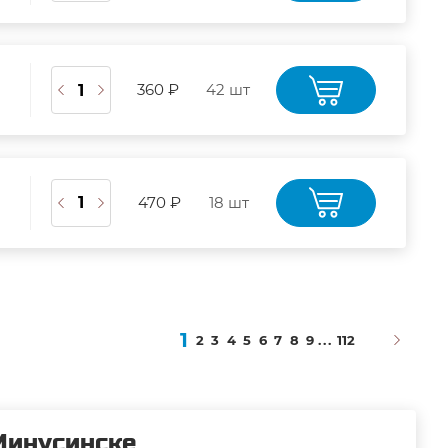
360 ₽
42 шт
470 ₽
18 шт
1
2
3
4
5
6
7
8
9
...
112
Минусинске