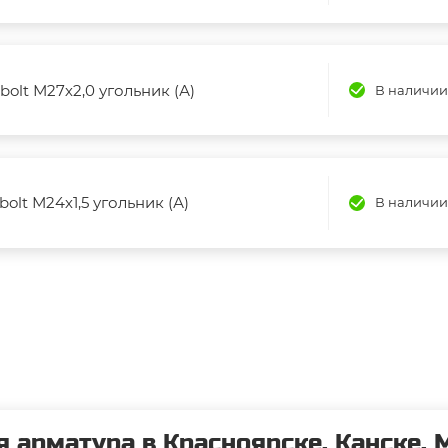
bolt М27х2,0 угольник (А)
В наличии
bolt М24х1,5 угольник (А)
В наличии
 арматура в Красноярске, Канске, 