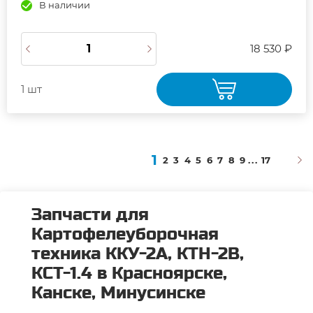
В наличии
18 530 ₽
1 шт
1
2
3
4
5
6
7
8
9
...
17
Запчасти для
Картофелеуборочная
техника ККУ-2А, КТН-2В,
КСТ-1.4 в Красноярске,
Канске, Минусинске