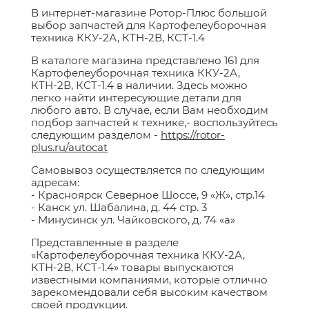
В интернет-магазине Ротор-Плюс большой
выбор запчастей для Картофелеуборочная
техника ККУ-2А, КТН-2В, КСТ-1.4
В каталоге магазина представлено 161 для
Картофелеуборочная техника ККУ-2А,
КТН-2В, КСТ-1.4 в наличии. Здесь можно
легко найти интересующие детали для
любого авто. В случае, если Вам необходим
подбор запчастей к технике,- воспользуйтесь
следующим разделом -
https://rotor-
plus.ru/autocat
Самовывоз осуществляется по следующим
адресам:
- Красноярск Северное Шоссе, 9 «Ж», стр.14
- Канск ул. Шабалина, д. 44 стр. 3
- Минусинск ул. Чайковского, д. 74 «а»
Представленные в разделе
«Картофелеуборочная техника ККУ-2А,
КТН-2В, КСТ-1.4» товары выпускаются
известными компаниями, которые отлично
зарекомендовали себя высоким качеством
своей продукции.