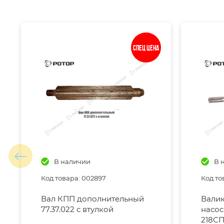
Спец цена
В наличии
В 
Код товара: 002897
Код то
Вал КПП дополнительный
Валик
77.37.022 с втулкой
насос
218СП