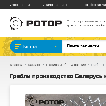
О компании
Каталог запчастей
Подбор запча
Оптово–розничная сеть
тракторный и автомоби
Каталог
Главная
Каталог
Техника и оборудование
Грабли п
Грабли производство Беларусь 