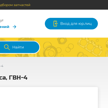
одбором запчастей
ут
Вход для юр.лиц
лений
Найти
-4
са, ГВН-4