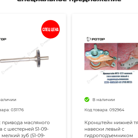
Спец цена
наличии
В наличии
вара: 031176
Код товара: 092964
 привода масляного
Кронштейн нижней т
а с шестерней 51-09-
навески левый с
 мелкий зуб (51-09-
гидроподъемником