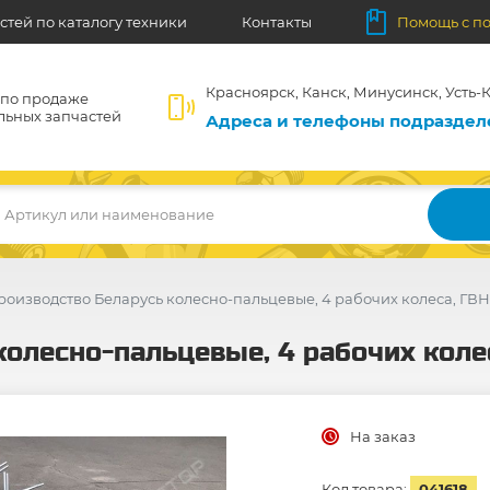
стей по каталогу техники
Контакты
Помощь с п
Красноярск, Канск, Минусинск, Усть-К
 по продаже
льных запчастей
Адреса и телефоны подразде
Артикул или наименование
роизводство Беларусь колесно-пальцевые, 4 рабочих колеса, ГВН
колесно-пальцевые, 4 рабочих коле
На заказ
Код товара:
041618