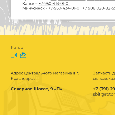
Канск –
+7-950-413-01-01
Минусинск -
+7-950-434-01-01
,
+7 908 020-82-5
Ротор
Адрес центрального магазина в г.
Запчасти д
Красноярск
сельскохо
Северное Шоссе, 9 «П»
+7 (391) 2
sbit@rotor