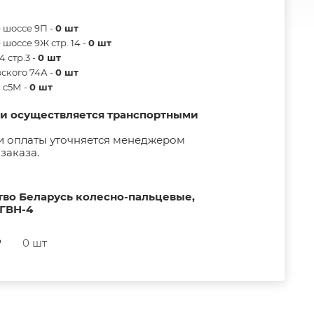
 шоссе 9П -
0 шт
шоссе 9Ж стр. 14 -
0 шт
 стр.3 -
0 шт
ского 74А -
0 шт
в с5М -
0 шт
ии осуществляется транспортными
и оплаты уточняется менеджером
заказа.
тво Беларусь колесно-пальцевые,
 ГВН-4
₽
0 шт