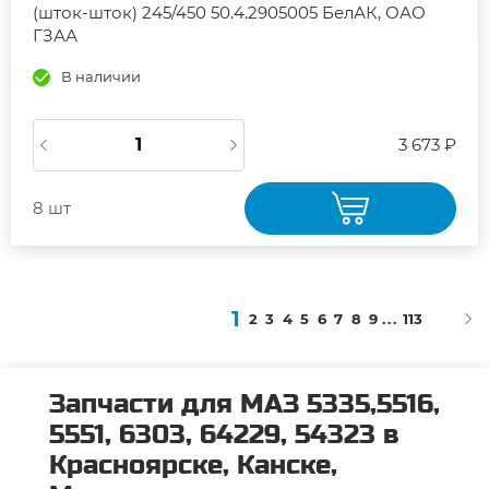
(шток-шток) 245/450 50.4.2905005 БелАК, ОАО
ГЗАА
В наличии
3 673 ₽
8 шт
1
2
3
4
5
6
7
8
9
...
113
Запчасти для МАЗ 5335,5516,
5551, 6303, 64229, 54323 в
Красноярске, Канске,