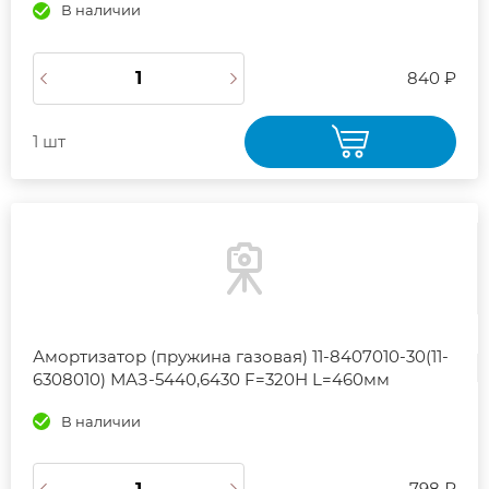
В наличии
840 ₽
1 шт
Амортизатор (пружина газовая) 11-8407010-30(11-
6308010) МАЗ-5440,6430 F=320Н L=460мм
В наличии
798 ₽