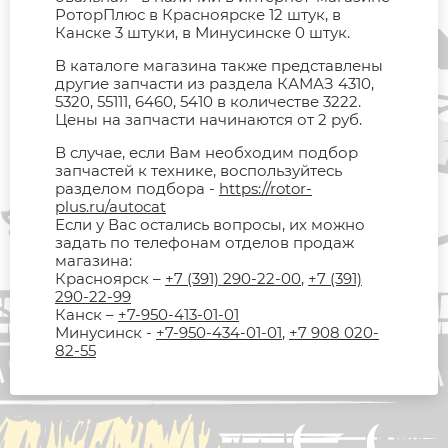
РоторПлюс в Красноярске 12 штук, в
Канске 3 штуки, в Минусинске 0 штук.
В каталоге магазина также представлены
другие запчасти из раздела КАМАЗ 4310,
5320, 55111, 6460, 5410 в количестве 3222.
Цены на запчасти начинаются от 2 руб.
В случае, если Вам необходим подбор
запчастей к технике, воспользуйтесь
разделом подбора -
https://rotor-
plus.ru/autocat
Если у Вас остались вопросы, их можно
задать по телефонам отделов продаж
магазина:
Красноярск –
+7 (391) 290-22-00
,
+7 (391)
290-22-99
Канск –
+7-950-413-01-01
Минусинск -
+7-950-434-01-01
,
+7 908 020-
82-55