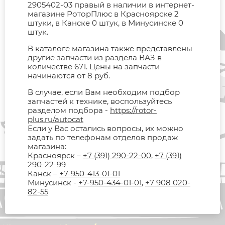
2905402-03 правый в наличии в интернет-
магазине РоторПлюс в Красноярске 2
штуки, в Канске 0 штук, в Минусинске 0
штук.
В каталоге магазина также представлены
другие запчасти из раздела ВАЗ в
количестве 671. Цены на запчасти
начинаются от 8 руб.
В случае, если Вам необходим подбор
запчастей к технике, воспользуйтесь
разделом подбора -
https://rotor-
plus.ru/autocat
Если у Вас остались вопросы, их можно
задать по телефонам отделов продаж
магазина:
Красноярск –
+7 (391) 290-22-00
,
+7 (391)
290-22-99
Канск –
+7-950-413-01-01
Минусинск -
+7-950-434-01-01
,
+7 908 020-
82-55