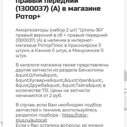
правый передний
(1300037) (А) в магазине
Ротор+
Амортизаторы (набор 2 шт) "Штиль-361"
правый верхний в сб + правый передний
(1300037) (А) в наличии в интернет-
магазине РоторПлюс в Красноярске 3
штуки, в Канске 0 штук, в Минусинске 0
штук.
В каталоге магазина также представлены
другие запчасти из раздела Бензопилы
&quot;Штиль&quot;,
&quot;Хусварна&quot;,&quot;Урал&quot;,
&quot;Дружба&quot;, &quot;Тайга&quot; в
количестве 751. Цены на запчасти
начинаются от 2 руб.
В случае, если Вам необходим подбор
запчастей к технике, воспользуйтесь
разделом подбора -
https://rotor-
plus.ru/autocat
Если у Вас остались вопросы, их можно