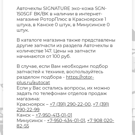
Авточехлы SIGNATURE эко-кожа SGN-
1505GF BK/BK в наличии в интернет-
магазине РоторПлюс в Красноярске 1
штука, в Канске 0 штук, в Минусинске 0
штук.
В каталоге магазина также представлены
другие запчасти из раздела Авточехлы в
количестве 147. Цены на запчасти
начинаются от 100 руб.
В случае, если Вам необходим подбор
запчастей к технике, воспользуйтесь
разделом подбора -
https://rotor-
plus.ru/autocat
Если у Вас остались вопросы, их можно
задать по телефонам отделов продаж
магазина:
Красноярск –
+7 (391) 290-22-00
,
+7 (391)
290-22-99
Канск –
+7-950-413-01-01
Минусинск -
+7-950-434-01-01
,
+7 908 020-
82-55