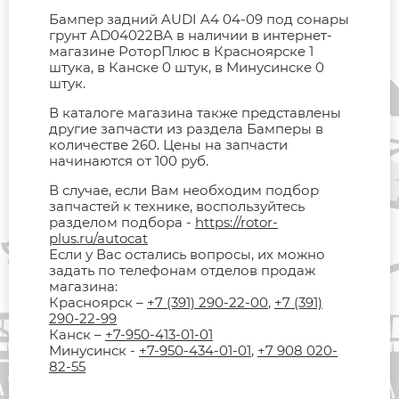
Бампер задний AUDI A4 04-09 под сонары
грунт AD04022BA в наличии в интернет-
магазине РоторПлюс в Красноярске 1
штука, в Канске 0 штук, в Минусинске 0
штук.
В каталоге магазина также представлены
другие запчасти из раздела Бамперы в
количестве 260. Цены на запчасти
начинаются от 100 руб.
В случае, если Вам необходим подбор
запчастей к технике, воспользуйтесь
разделом подбора -
https://rotor-
plus.ru/autocat
Если у Вас остались вопросы, их можно
задать по телефонам отделов продаж
магазина:
Красноярск –
+7 (391) 290-22-00
,
+7 (391)
290-22-99
Канск –
+7-950-413-01-01
Минусинск -
+7-950-434-01-01
,
+7 908 020-
82-55