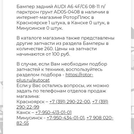
Бампер задний AUDI A6 4F/C6 08-11 п/
парктрон грунт AD05-0408 в наличии в
интернет-магазине РоторПлюс в
Красноярске 1 штука, в Канске 0 штук, в
Минусинске 0 штук.
В каталоге магазина также представлены
другие запчасти из раздела Бамперы в
количестве 260. Цены на запчасти
начинаются от 100 руб.
В случае, если Вам необходим подбор
запчастей к технике, воспользуйтесь
разделом подбора -
https://rotor-
plus.ru/autocat
Если у Вас остались вопросы, их можно
задать по телефонам отделов продаж
магазина:
Красноярск –
+7 (391) 290-22-00
,
+7 (391)
290-22-99
Канск –
+7-950-413-01-01
Минусинск -
+7-950-434-01-01
,
+7 908 020-
82-55