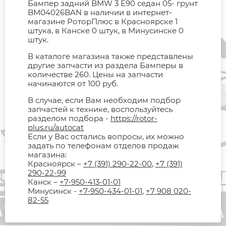
Бампер задний BMW 3 E90 седан 05- грунт
BM04026BAN в наличии в интернет-
магазине РоторПлюс в Красноярске 1
штука, в Канске 0 штук, в Минусинске 0
штук.
В каталоге магазина также представлены
другие запчасти из раздела Бамперы в
количестве 260. Цены на запчасти
начинаются от 100 руб.
В случае, если Вам необходим подбор
запчастей к технике, воспользуйтесь
разделом подбора -
https://rotor-
plus.ru/autocat
Если у Вас остались вопросы, их можно
задать по телефонам отделов продаж
магазина:
Красноярск –
+7 (391) 290-22-00
,
+7 (391)
290-22-99
Канск –
+7-950-413-01-01
Минусинск -
+7-950-434-01-01
,
+7 908 020-
82-55