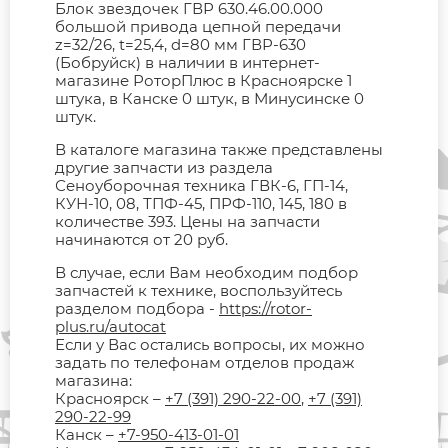
Блок звездочек ГВР 630.46.00.000
большой привода цепной передачи
z=32/26, t=25,4, d=80 мм ГВР-630
(Бобруйск) в наличии в интернет-
магазине РоторПлюс в Красноярске 1
штука, в Канске 0 штук, в Минусинске 0
штук.
В каталоге магазина также представлены
другие запчасти из раздела
Сеноуборочная техника ГВК-6, ГП-14,
КУН-10, 08, ТПФ-45, ПРФ-110, 145, 180 в
количестве 393. Цены на запчасти
начинаются от 20 руб.
В случае, если Вам необходим подбор
запчастей к технике, воспользуйтесь
разделом подбора -
https://rotor-
plus.ru/autocat
Если у Вас остались вопросы, их можно
задать по телефонам отделов продаж
магазина:
Красноярск –
+7 (391) 290-22-00
,
+7 (391)
290-22-99
Канск –
+7-950-413-01-01