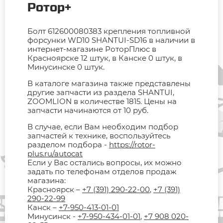
Ротор+
Болт 612600080383 крепления топливной
форсунки WD10 SHANTUI-SD16 в наличии в
интернет-магазине РоторПлюс в
Красноярске 12 штук, в Канске 0 штук, в
Минусинске 0 штук.
В каталоге магазина также представлены
другие запчасти из раздела SHANTUI,
ZOOMLION в количестве 1815. Цены на
запчасти начинаются от 10 руб.
В случае, если Вам необходим подбор
запчастей к технике, воспользуйтесь
разделом подбора -
https://rotor-
plus.ru/autocat
Если у Вас остались вопросы, их можно
задать по телефонам отделов продаж
магазина:
Красноярск –
+7 (391) 290-22-00
,
+7 (391)
290-22-99
Канск –
+7-950-413-01-01
Минусинск -
+7-950-434-01-01
,
+7 908 020-