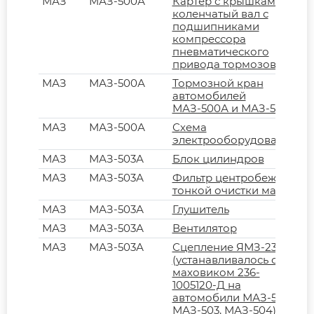
МАЗ
МАЗ-500А
Картер с крышками и
коленчатый вал с
подшипниками
компрессора
пневматического
привода тормозов
МАЗ
МАЗ-500А
Тормозной кран
автомобилей
МАЗ-500А и МАЗ-504А
МАЗ
МАЗ-500А
Схема
электрооборудования
МАЗ
МАЗ-503А
Блок цилиндров
МАЗ
МАЗ-503А
Фильтр центробежный
тонкой очистки масла
МАЗ
МАЗ-503А
Глушитель
МАЗ
МАЗ-503А
Вентилятор
МАЗ
МАЗ-503А
Сцепление ЯМЗ-236
(устанавливалось с
маховиком 236-
1005120-Д на
автомобили МАЗ-500,
МАЗ-503, МАЗ-504)