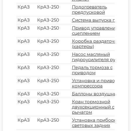
КрАЗ
КрАЗ-250
Подогреватель
предпусковой
КрАЗ
КрАЗ-250
Система выпуска газов
КрАЗ
КрАЗ-250
Привод управления
сцеплением
КрАЗ
КрАЗ-250
Коробка раздаточная
(картеры)
КрАЗ
КрАЗ-250
Насос масляный
гидроусилителя руля
КрАЗ
КрАЗ-250
Педаль тормоза с
приводом
КрАЗ
КрАЗ-250
Установка и привод
компрессора
КрАЗ
КрАЗ-250
Баллоны воздушные
КрАЗ
КрАЗ-250
Кран тормозной
двухсекционный с
рычагом
КрАЗ
КрАЗ-250
Установка приборов
световых задних