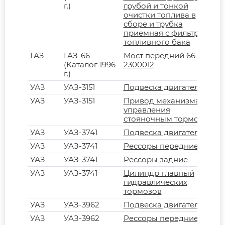
г.)
грубой и тонкой
очистки топлива в
сборе и трубка
приемная с фильтром
топливного бака
ГАЗ
ГАЗ-66
Мост передний 66-02-
(Каталог 1996
2300012
г.)
УАЗ
УАЗ-3151
Подвеска двигателя
УАЗ
УАЗ-3151
Привод механизма
управления
стояночным тормозом
УАЗ
УАЗ-3741
Подвеска двигателя
УАЗ
УАЗ-3741
Рессоры передние
УАЗ
УАЗ-3741
Рессоры задние
УАЗ
УАЗ-3741
Цилиндр главный
гидравлических
тормозов
УАЗ
УАЗ-3962
Подвеска двигателя
УАЗ
УАЗ-3962
Рессоры передние