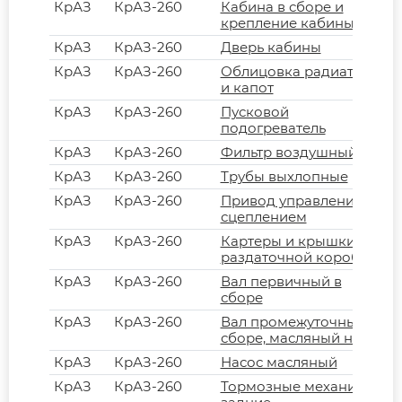
КрАЗ
КрАЗ-260
Кабина в сборе и
крепление кабины
КрАЗ
КрАЗ-260
Дверь кабины
КрАЗ
КрАЗ-260
Облицовка радиатора
и капот
КрАЗ
КрАЗ-260
Пусковой
подогреватель
КрАЗ
КрАЗ-260
Фильтр воздушный
КрАЗ
КрАЗ-260
Трубы выхлопные
КрАЗ
КрАЗ-260
Привод управления
сцеплением
КрАЗ
КрАЗ-260
Картеры и крышки
раздаточной коробки
КрАЗ
КрАЗ-260
Вал первичный в
сборе
КрАЗ
КрАЗ-260
Вал промежуточный в
сборе, масляный насос
КрАЗ
КрАЗ-260
Насос масляный
КрАЗ
КрАЗ-260
Тормозные механизмы