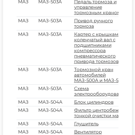
МАЗ
МАЗ-503А
Педаль тормоза и
управление
тормозным краном
МАЗ
МАЗ-503А
Привод ручного
тормоза
МАЗ
МАЗ-503А
Картер с крышками и
коленчатый вал с
подшипниками
компрессора
пневматического
привода тормозов
МАЗ
МАЗ-503А
Тормозной кран
автомобилей
МАЗ-500А и МАЗ-504А
МАЗ
МАЗ-503А
Схема
электрооборудования
МАЗ
МАЗ-504А
Блок цилиндров
МАЗ
МАЗ-504А
Фильтр центробежный
тонкой очистки масла
МАЗ
МАЗ-504А
Глушитель
МАЗ
МАЗ-504А
Вентилятор