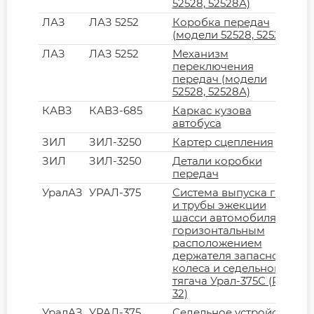
52528, 52528А)
ЛАЗ
ЛАЗ 5252
Коробка передач
(модели 52528, 52528А)
ЛАЗ
ЛАЗ 5252
Механизм
переключения
передач (модели
52528, 52528А)
КАВЗ
КАВЗ-685
Каркас кузова
автобуса
ЗИЛ
ЗИЛ-3250
Картер сцепления
ЗИЛ
ЗИЛ-3250
Детали коробки
передач
УралАЗ
УРАЛ-375
Система выпуска газов
и трубы эжекции
шасси автомобиля с
горизонтальным
расположением
держателя запасного
колеса и седельного
тягача Урал-375С (Рис.
32)
УралАЗ
УРАЛ-375
Седельное устройство