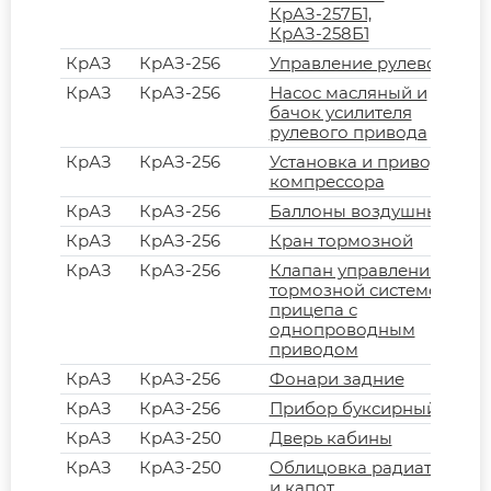
КрАЗ-257Б1,
КрАЗ-258Б1
КрАЗ
КрАЗ-256
Управление рулевое
КрАЗ
КрАЗ-256
Насос масляный и
бачок усилителя
рулевого привода
КрАЗ
КрАЗ-256
Установка и привод
компрессора
КрАЗ
КрАЗ-256
Баллоны воздушные
КрАЗ
КрАЗ-256
Кран тормозной
КрАЗ
КрАЗ-256
Клапан управления
тормозной системой
прицепа с
однопроводным
приводом
КрАЗ
КрАЗ-256
Фонари задние
КрАЗ
КрАЗ-256
Прибор буксирный
КрАЗ
КрАЗ-250
Дверь кабины
КрАЗ
КрАЗ-250
Облицовка радиатора
и капот