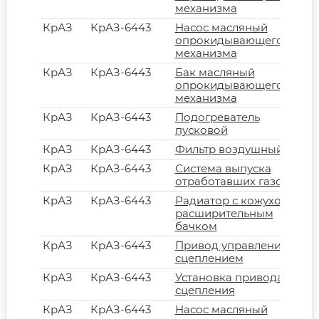
механизма
КрАЗ
КрАЗ-6443
Насос масляный
опрокидывающего
механизма
КрАЗ
КрАЗ-6443
Бак масляный
опрокидывающего
механизма
КрАЗ
КрАЗ-6443
Подогреватель
пусковой
КрАЗ
КрАЗ-6443
Фильтр воздушный
КрАЗ
КрАЗ-6443
Система выпуска
отработавших газов
КрАЗ
КрАЗ-6443
Радиатор с кожухом и
расширительным
бачком
КрАЗ
КрАЗ-6443
Привод управления
сцеплением
КрАЗ
КрАЗ-6443
Установка привода
сцепления
КрАЗ
КрАЗ-6443
Насос масляный