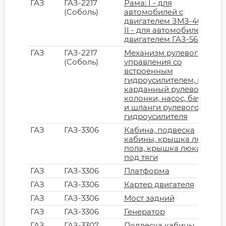
ГАЗ
ГАЗ-2217
Рама: I - для
(Соболь)
автомобилей с
двигателем ЗМЗ-4063,
II - для автомобилей с
двигателем ГАЗ-560
ГАЗ
ГАЗ-2217
Механизм рулевого
(Соболь)
управления со
встроенным
гидроусилителем, вал
карданный рулевой
колонки, насос, бачок
и шланги рулевого
гидроусилителя
ГАЗ
ГАЗ-3306
Кабина, подвеска
кабины, крышка люка
пола, крышка люка
под тяги
ГАЗ
ГАЗ-3306
Платформа
ГАЗ
ГАЗ-3306
Картер двигателя
ГАЗ
ГАЗ-3306
Мост задний
ГАЗ
ГАЗ-3306
Генератор
ГАЗ
ГАЗ-3307
Подвеска кабины,