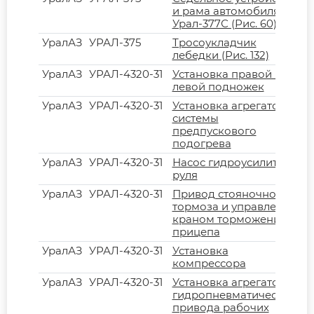
и рама автомобиля
Урал-377С (Рис. 60)
УралАЗ
УРАЛ-375
Тросоукладчик
лебедки (Рис. 132)
УралАЗ
УРАЛ-4320-31
Установка правой и
левой подножек
УралАЗ
УРАЛ-4320-31
Установка агрегатов
системы
предпускового
подогрева
УралАЗ
УРАЛ-4320-31
Насос гидроусилителя
руля
УралАЗ
УРАЛ-4320-31
Привод стояночного
тормоза и управление
краном торможения
прицепа
УралАЗ
УРАЛ-4320-31
Установка
компрессора
УралАЗ
УРАЛ-4320-31
Установка агрегатов
гидропневматического
привода рабочих