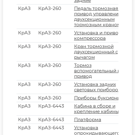
задние
КрАЗ
КрАЗ-260
Педаль тормозная и
привод управления
двухсекционным
тормозным краном
КрАЗ
КрАЗ-260
Установка и привод
компрессора
КрАЗ
КрАЗ-260
Кран тормозной
двухсекционный с
рычагом
КрАЗ
КрАЗ-260
Тормоз
вспомогательный и
привод
КрАЗ
КрАЗ-260
Установка задних
световых приборов
КрАЗ
КрАЗ-260
Приборы буксирные
КрАЗ
КрАЗ-6443
Кабина в сборе и
крепление кабины
КрАЗ
КрАЗ-6443
Платформа
КрАЗ
КрАЗ-6443
Установка
опрокидывающего