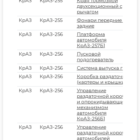
КрАЗ
КрАЗ-255
Кран тормозной
двухсекционный с
рычагом
КрАЗ
КрАЗ-255
Фонари передние и
задние
КрАЗ
КрАЗ-256
Платформа
автомобиля
КрАЗ-257Б1
КрАЗ
КрАЗ-256
Пусковой
подогреватель
КрАЗ
КрАЗ-256
Система выпуска газов
КрАЗ
КрАЗ-256
Коробка раздаточная
(картеры и крышки)
КрАЗ
КрАЗ-256
Управление
раздаточной коробкой
и опрокидывающим
механизмом
автомобиля
КрАЗ-256Б1
КрАЗ
КрАЗ-256
Управление
раздаточной коробкой
автомобилей