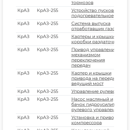
тормозов
КрАЗ
КрАЗ-255
Устройство пусковое
подогревательное
КрАЗ
КрАЗ-255
Система выпуска
отработавших газов
КрАЗ
КрАЗ-255
Картеры и крышки
коробки раздаточной
КрАЗ
КрАЗ-255
Привод управления
механизмом
переключения
передач
КрАЗ
КрАЗ-255
Картер и крышки
привода на передний
ведущий мост
КрАЗ
КрАЗ-255
Управление рулевое
КрАЗ
КрАЗ-255
Насос масляный и
бачок гидроусилителя
рулевого управления
КрАЗ
КрАЗ-255
Установка и привод
компрессора