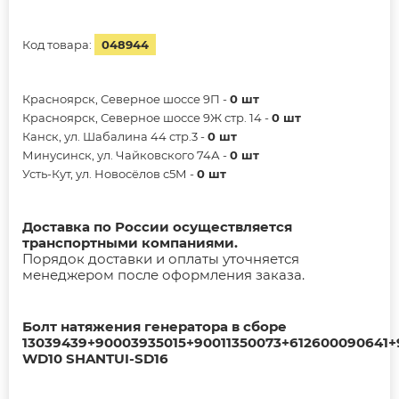
Код товара:
048944
Красноярск, Северное шоссе 9П -
0 шт
Красноярск, Северное шоссе 9Ж стр. 14 -
0 шт
Канск, ул. Шабалина 44 стр.3 -
0 шт
Минусинск, ул. Чайковского 74А -
0 шт
Усть-Кут, ул. Новосёлов с5М -
0 шт
Доставка по России осуществляется
транспортными компаниями.
Порядок доставки и оплаты уточняется
менеджером после оформления заказа.
Болт натяжения генератора в сборе
13039439+90003935015+90011350073+612600090641+
WD10 SHANTUI-SD16