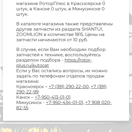
магазине РоторПлюс в Красноярске 0
штук, в Канске 0 штук, в Минусинске 0
штук.
В каталоге магазина также представлены
другие запчасти из раздела SHANTUI,
ZOOMLION в количестве 1815. Цены на
запчасти начинаются от 10 руб.
В случае, если Вам необходим подбор
запчастей к технике, воспользуйтесь
разделом подбора -
https://rotor-
plus.ru/autocat
Если у Вас остались вопросы, их можно
задать по телефонам отделов продаж
магазина:
Красноярск –
+7 (391) 290-22-00
,
+7 (391)
290-22-99
Канск –
+7-950-413-01-01
Минусинск -
+7-950-434-01-01
,
+7 908 020-
82-55