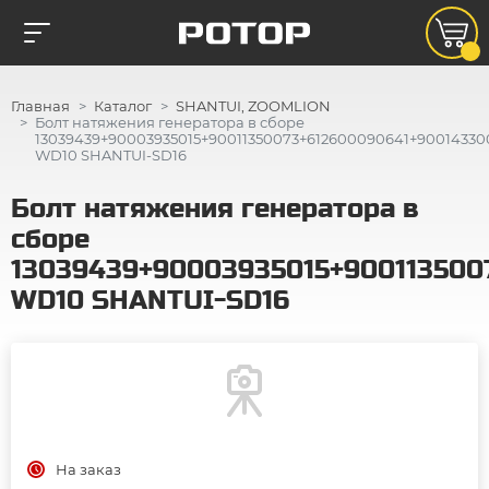
Главная
Каталог
SHANTUI, ZOOMLION
Болт натяжения генератора в сборе
13039439+90003935015+90011350073+612600090641+90014330
WD10 SHANTUI-SD16
Болт натяжения генератора в
сборе
13039439+90003935015+900113500
WD10 SHANTUI-SD16
На заказ