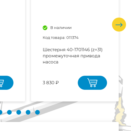
В наличии
Код товара: 011374
Шестерня 40-1701146 (z=31)
промежуточная привода
насоса
3 830 ₽