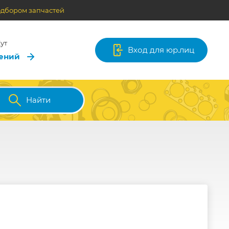
одбором запчастей
ут
Вход для юр.лиц
лений
Найти