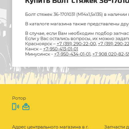
Купить Болт стяжек 36-17010
Болт стяжек 36-1701031 (М14х1,5х135) в налич
В каталоге магазина также представлены друг
В случае, если Вам необходим подбор запчас
Если у Вас остались вопросы, их можно зада
Красноярск –
+7 (391) 290-22-00
,
+7 (391) 290-2
Канск –
+7-950-413-01-01
Минусинск -
+7-950-434-01-01
,
+7 908 020-82-5
Ротор
Адрес центрального магазина в г.
Запчасти д