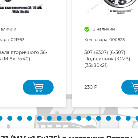
наличии
В наличии
вара: 021993
Код товара: 000828
вала вторичного 36-
307 (6307) (6-307)
8 (М18х1,5х40)
Подшипник (ЮМЗ)
(35х80х21)
230 ₽