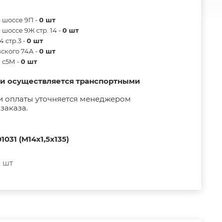
 шоссе 9П -
0 шт
шоссе 9Ж стр. 14 -
0 шт
 стр.3 -
0 шт
ского 74А -
0 шт
в с5М -
0 шт
ии осуществляется транспортными
и оплаты уточняется менеджером
заказа.
1031 (М14х1,5х135)
 шт