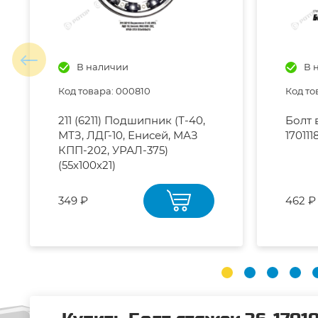
В наличии
В 
Код товара: 000810
Код то
211 (6211) Подшипник (Т-40,
Болт 
МТЗ, ЛДГ-10, Енисей, МАЗ
170111
КПП-202, УРАЛ-375)
(55х100х21)
349 ₽
462 ₽