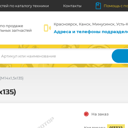
стей по каталогу техники
Контакты
Помощь с п
Красноярск, Канск, Минусинск, Усть-К
 по продаже
льных запчастей
Адреса и телефоны подразде
Артикул или наименование
(М14х1,5х135)
х135)
На заказ
Код товара:
013322