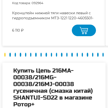
Код товара: 092964
Кронштейн нижней тяги навески левый с
гидроподъемником МТЗ-1221 1220-4605501-
01 "РУП МТЗ"
6 110 ₽
Купить Цепь 216MA-
00038/216MG-
00038/216MJ-00038
гусеничная (смазка китай)
SHANTUI-SD22 в магазине
Ротор+