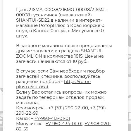
Цепь 216MA-00038/216MG-00038/216MJ-
00038 гусеничная (смазка китай)
SHANTUI-SD22 в наличии в интернет-
магазине РоторПлюс в Красноярске 0
штук, в Канске 0 штук, в Минусинске 0
штук.
В каталоге магазина также представлены
другие запчасти из раздела SHANTUI,
ZOOMLION в количестве 1815. Цены на
запчасти начинаются от 10 руб.
В случае, если Вам необходим подбор
запчастей к технике, воспользуйтесь
разделом подбора -
https://rotor-
plus.ru/autocat
Если у Вас остались вопросы, их можно
задать по телефонам отделов продаж
магазина:
Красноярск –
+7 (391) 290-22-00
,
+7 (391)
290-22-99
Канск –
+7-950-413-01-01
Минусинск -
+7-950-434-01-01
,
+7 908 020-
82-55