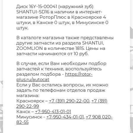
Диск 16Y-15-00041 (наружний зуб)
SHANTUI-SD16 в наличии в интернет-
магазине РоторПлюс в Красноярске 4
штуки, в Канске 0 штук, в Минусинске 0
штук.
В каталоге магазина также представлены
другие запчасти из раздела SHANTUI,
ZOOMLION в количестве 1815. Цены на
запчасти начинаются от 10 руб.
В случае, если Вам необходим подбор
запчастей к технике, воспользуйтесь
разделом подбора -
https://rotor-
plus.ru/autocat
Если у Вас остались вопросы, их можно
задать по телефонам отделов продаж
магазина:
Красноярск –
+7 (391) 290-22-00
,
+7 (391)
290-22-99
Канск –
+7-950-413-01-01
Минусинск -
+7-950-434-01-01
,
+7 908 020-
82-55