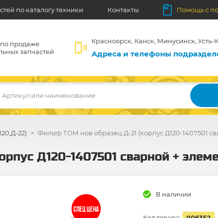
стей по каталогу техники
Контакты
Помощь с п
Красноярск, Канск, Минусинск, Усть-К
 по продаже
льных запчастей
Адреса и телефоны подразде
Артикул или наименование
120,Д-22)
Фильтр ТОМ нов образец Д-21 (корпус Д120-1407501 сва
орпус Д120-1407501 сварной + элеме
В наличии
СПЕЦ ЦЕНА
Код товара:
006352