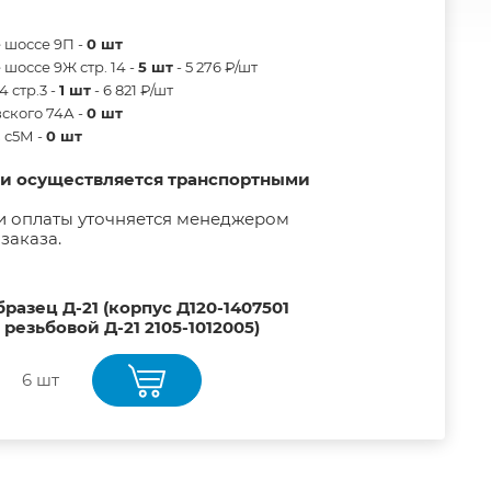
 шоссе 9П -
0 шт
шоссе 9Ж стр. 14 -
5 шт
- 5 276 ₽/шт
 стр.3 -
1 шт
- 6 821 ₽/шт
ского 74А -
0 шт
в с5М -
0 шт
ии осуществляется транспортными
и оплаты уточняется менеджером
заказа.
разец Д-21 (корпус Д120-1407501
резьбовой Д-21 2105-1012005)
6 шт