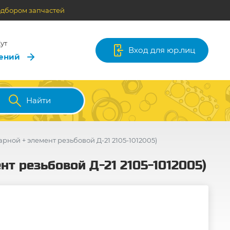
одбором запчастей
ут
Вход для юр.лиц
лений
Найти
рной + элемент резьбовой Д-21 2105-1012005)
нт резьбовой Д-21 2105-1012005)