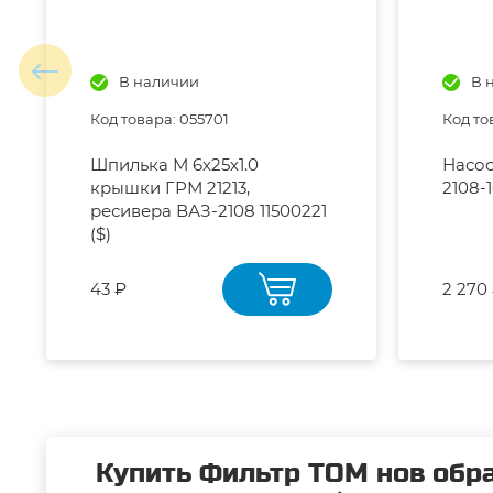
В наличии
В 
Код товара: 055701
Код то
Шпилька М 6х25х1.0
Насос
крышки ГРМ 21213,
2108-1
ресивера ВАЗ-2108 11500221
($)
43 ₽
2 270
Купить Фильтр ТОМ нов обра