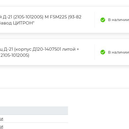
Д-21 (2105-1012005) М FSM225 (93-82
В наличии
 "Завод ЦИТРОН"
 Д-21 (корпус Д120-1407501 литой +
В наличии
2105-1012005)
ки
ки