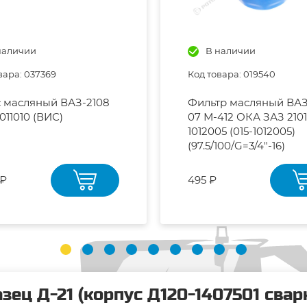
наличии
В наличии
вара: 037369
Код товара: 019540
 масляный ВАЗ-2108
Фильтр масляный ВАЗ-
011010 (ВИС)
07 М-412 ОКА ЗАЗ 2101
1012005 (015-1012005)
(97.5/100/G=3/4"-16)
 ₽
495 ₽
зец Д-21 (корпус Д120-1407501 свар