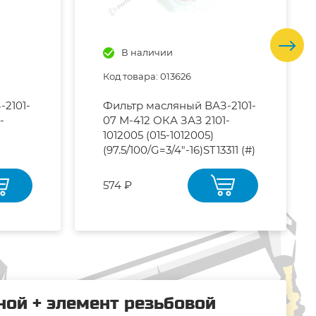
В наличии
Код товара: 013626
2101-
Фильтр масляный ВАЗ-2101-
-
07 М-412 ОКА ЗАЗ 2101-
1012005 (015-1012005)
(97.5/100/G=3/4"-16)ST13311 (#)
574 ₽
ной + элемент резьбовой