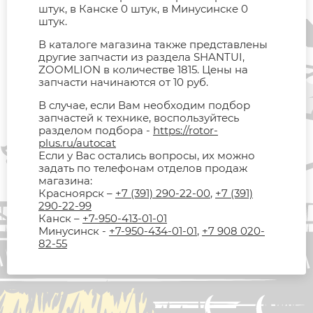
штук, в Канске 0 штук, в Минусинске 0
штук.
В каталоге магазина также представлены
другие запчасти из раздела SHANTUI,
ZOOMLION в количестве 1815. Цены на
запчасти начинаются от 10 руб.
В случае, если Вам необходим подбор
запчастей к технике, воспользуйтесь
разделом подбора -
https://rotor-
plus.ru/autocat
Если у Вас остались вопросы, их можно
задать по телефонам отделов продаж
магазина:
Красноярск –
+7 (391) 290-22-00
,
+7 (391)
290-22-99
Канск –
+7-950-413-01-01
Минусинск -
+7-950-434-01-01
,
+7 908 020-
82-55