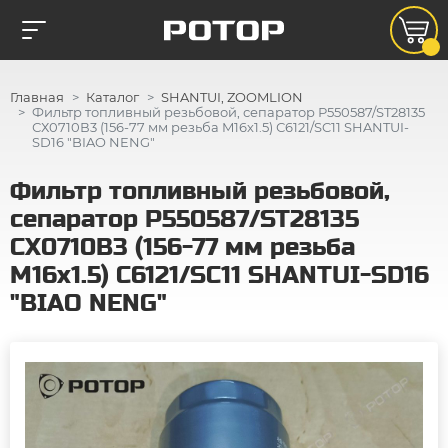
Главная
Каталог
SHANTUI, ZOOMLION
Фильтр топливный резьбовой, сепаратор Р550587/ST28135
СХ0710В3 (156-77 мм резьба M16х1.5) С6121/SC11 SHANTUI-
SD16 "BIAO NENG"
Фильтр топливный резьбовой,
сепаратор Р550587/ST28135
СХ0710В3 (156-77 мм резьба
M16х1.5) С6121/SC11 SHANTUI-SD16
"BIAO NENG"