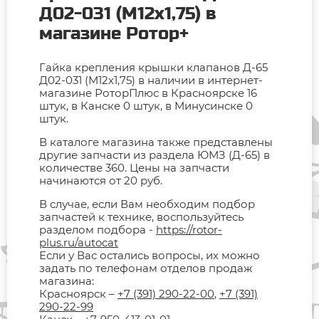
Д02-031 (М12х1,75) в
магазине Ротор+
Гайка крепления крышки клапанов Д-65
Д02-031 (М12х1,75) в наличии в интернет-
магазине РоторПлюс в Красноярске 16
штук, в Канске 0 штук, в Минусинске 0
штук.
В каталоге магазина также представлены
другие запчасти из раздела ЮМЗ (Д-65) в
количестве 360. Цены на запчасти
начинаются от 20 руб.
В случае, если Вам необходим подбор
запчастей к технике, воспользуйтесь
разделом подбора -
https://rotor-
plus.ru/autocat
Если у Вас остались вопросы, их можно
задать по телефонам отделов продаж
магазина:
Красноярск –
+7 (391) 290-22-00
,
+7 (391)
290-22-99