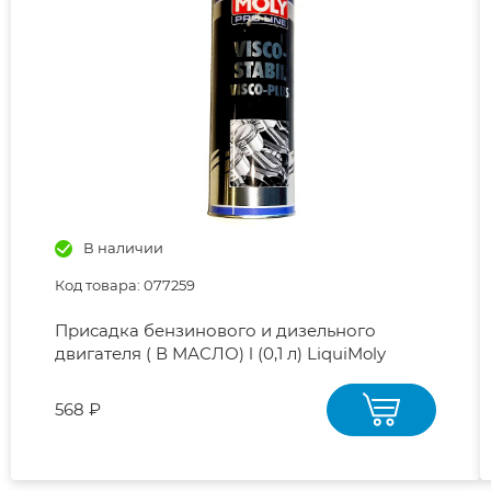
В наличии
Код товара: 077259
Присадка бензинового и дизельного
двигателя ( В МАСЛО) l (0,1 л) LiquiMoly
(арт.5196) Pro-Line Visco-Stabil стабилизатор
вязкости (Я)
568 ₽