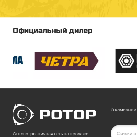
Официальный дилер
О компании
Оптово–розничная сеть по продаже