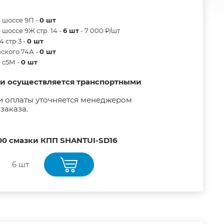
 шоссе 9П -
0 шт
шоссе 9Ж стр. 14 -
6 шт
- 7 000 ₽/шт
 стр.3 -
0 шт
ского 74А -
0 шт
в с5М -
0 шт
ии осуществляется транспортными
и оплаты уточняется менеджером
заказа.
00 смазки КПП SHANTUI-SD16
6 шт