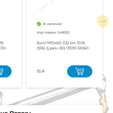
В наличии
Код товара: 048922
,9)
Болт М10х60 (1,5) (кп 10,9)
010-
(S16) (Lрез.=30) 01010-51060
55 ₽