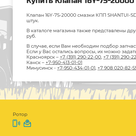
Купить Клапан 16Y-75-20000
Клапан 16Y-75-20000 смазки КПП SHANTUI-SD1
штук.
В каталоге магазина также представлены дру
руб.
В случае, если Вам необходим подбор запчас
Если у Вас остались вопросы, их можно зада
Красноярск –
+7 (391) 290-22-00
,
+7 (391) 290-2
Канск –
+7-950-413-01-01
Минусинск -
+7-950-434-01-01
,
+7 908 020-82-5
Ротор