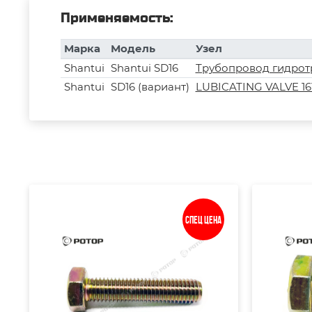
Применяемость:
Марка
Модель
Узел
Shantui
Shantui SD16
Трубопровод гидро
Shantui
SD16 (вариант)
LUBICATING VALVE 16Y
Спец цена