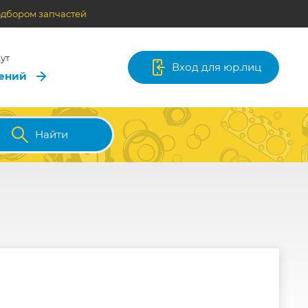
одбором запчастей
ут
Вход для юр.лиц
лений
Найти