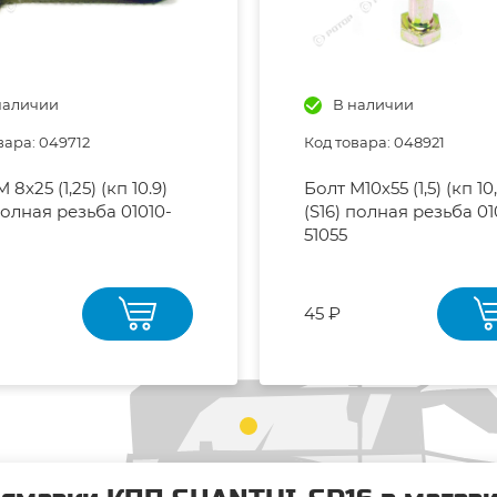
наличии
В наличии
вара: 049712
Код товара: 048921
 8х25 (1,25) (кп 10.9)
Болт М10х55 (1,5) (кп 10
 полная резьба 01010-
(S16) полная резьба 01
51055
45 ₽