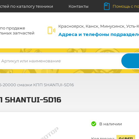
стей по каталогу техники
Контакты
Помощь с п
Красноярск, Канск, Минусинск, Усть-К
 по продаже
льных запчастей
Адреса и телефоны подразде
Артикул или наименование
75-20000 смазки КПП SHANTUI-SD16
ПП SHANTUI-SD16
В наличии
Код товара:
048611