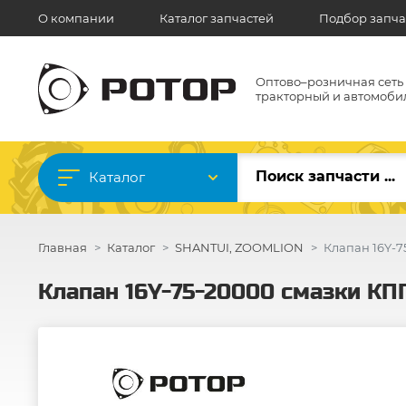
О компании
Каталог запчастей
Подбор запча
Оптово–розничная сеть
тракторный и автомоби
Каталог
Главная
Каталог
SHANTUI, ZOOMLION
Клапан 16Y-
Клапан 16Y-75-20000 смазки К