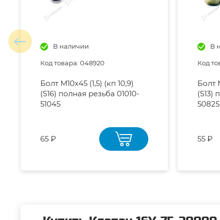
В наличии
В 
Код товара: 048920
Код то
Болт М10х45 (1,5) (кп 10,9)
Болт М
(S16) полная резьба 01010-
(S13)
51045
50825
65 ₽
55 ₽