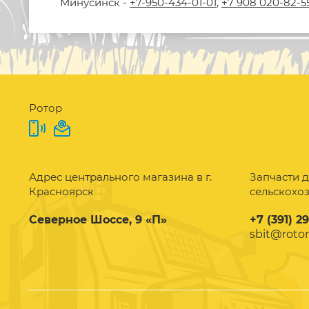
Минусинск -
+7-950-434-01-01
,
+7 908 020-82-5
Ротор
Адрес центрального магазина в г.
Запчасти д
Красноярск
сельскохо
Северное Шоссе, 9 «П»
+7 (391) 2
sbit@rotor