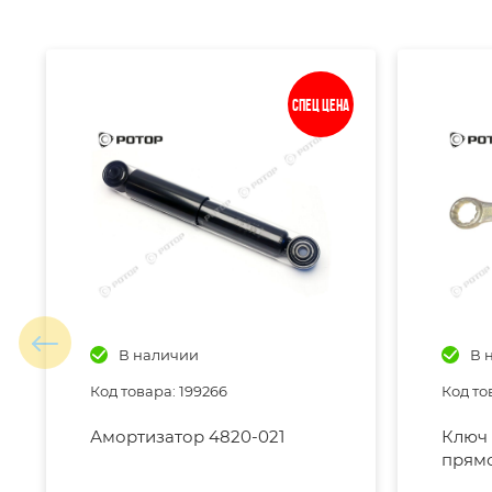
Спец цена
В наличии
В 
Код товара: 199266
Код то
Амортизатор 4820-021
Ключ 
прям