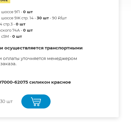
 шоссе 9П -
0 шт
шоссе 9Ж стр. 14 -
30 шт
- 90 ₽/шт
 стр.3 -
0 шт
ского 74А -
0 шт
в с5М -
0 шт
ии осуществляется транспортными
и оплаты уточняется менеджером
заказа.
07000-62075 силикон красное
30 шт