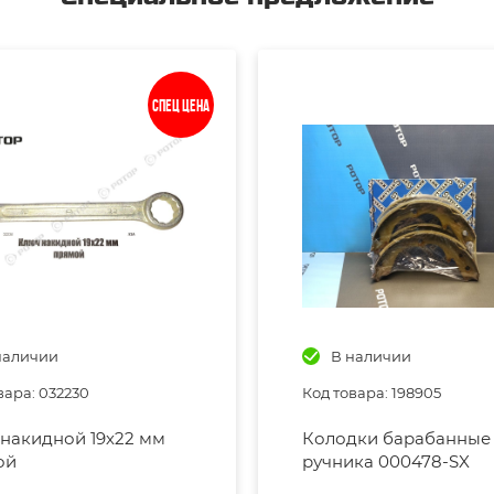
Спец цена
наличии
В наличии
вара: 032230
Код товара: 198905
накидной 19х22 мм
Колодки барабанные
ой
ручника 000478-SX