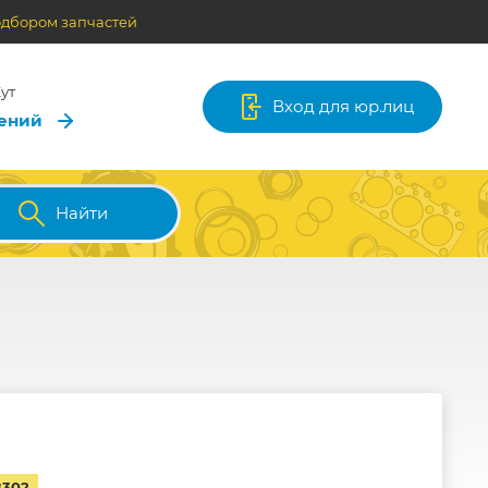
одбором запчастей
ут
Вход для юр.лиц
лений
Найти
8302