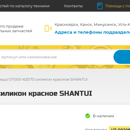
стей по каталогу техники
Контакты
Помощь с п
Красноярск, Канск, Минусинск, Усть-К
 по продаже
льных запчастей
Адреса и телефоны подразде
Артикул или наименование
льцо 07000-62075 силикон красное SHANTUI
силикон красное SHANTUI
В наличии
Код товара:
UT-0020