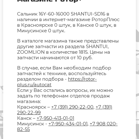
Сальник 16Y-60-16000 SHANTUI-SD16 в
наличии в интернет-магазине РоторПлюс
в Красноярске 0 штук, в Канске 0 штук, в
Минусинске 0 штук.
В каталоге магазина также представлены
другие запчасти из раздела SHANTUI,
ZOOMLION в количестве 1815. Цены на
запчасти начинаются от 10 руб.
В случае, если Вам необходим подбор
запчастей к технике, воспользуйтесь
разделом подбора -
https://rotor-
plus.ru/autocat
Если у Вас остались вопросы, их можно
задать по телефонам отделов продаж
магазина:
Красноярск –
+7 (391) 290-22-00
,
+7 (391)
290-22-99
Канск –
+7-950-413-01-01
Минусинск -
+7-950-434-01-01
,
+7 908 020-
82-55