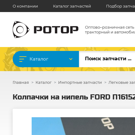
О компании
Каталог запчастей
Подбор запча
Оптово–розничная сеть
тракторный и автомоби
Каталог
Главная
Каталог
Импортные запчасти
Легковые за
Колпачки на нипель FORD П1615