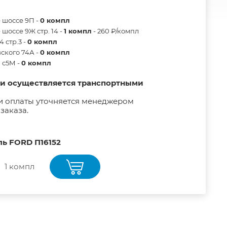
 шоссе 9П -
0 компл
шоссе 9Ж стр. 14 -
1 компл
- 260 ₽/компл
 стр.3 -
0 компл
ского 74А -
0 компл
в с5М -
0 компл
ии осуществляется транспортными
и оплаты уточняется менеджером
заказа.
ль FORD П16152
1 компл