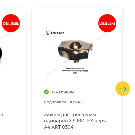
Спец цена
Спец цена
В наличии
Код товара: 005142
ля
Зажим для троса 5 мм
одинарный SIMPLEX нерж
А4 ART 8304