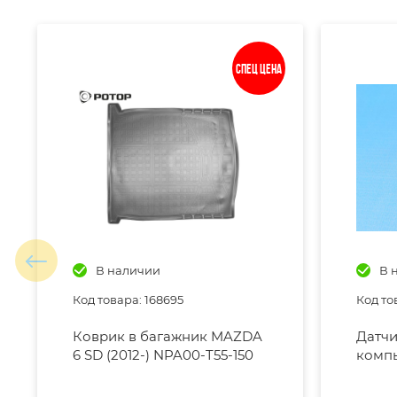
Спец цена
В наличии
В 
Код товара: 168695
Код то
Коврик в багажник MAZDA
Датчи
6 SD (2012-) NPA00-T55-150
компь