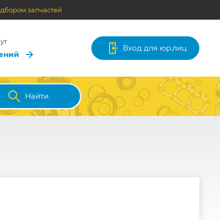
одбором запчастей
ут
Вход для юр.лиц
лений
Найти