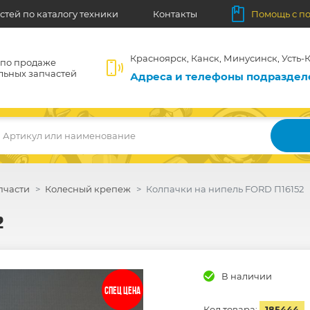
стей по каталогу техники
Контакты
Помощь с п
Красноярск, Канск, Минусинск, Усть-К
 по продаже
льных запчастей
Адреса и телефоны подразде
Артикул или наименование
пчасти
Колесный крепеж
Колпачки на нипель FORD П16152
2
В наличии
СПЕЦ ЦЕНА
Код товара:
185444