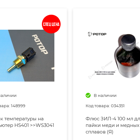
Спец цена
наличии
В наличии
вара: 148999
Код товара: 034351
к температуры на
Флюс ЗИЛ-4 100 мл д
ютер HS401 >>WS3041
пайки меди и медных
сплавов (Я)