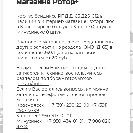
магазине Ротор+
Корпус бендикса РПД Д-65 Д25-С12 в
наличии в интернет-магазине РоторПлюс
в Красноярске 0 штук, в Канске 0 штук, в
Минусинске 0 штук.
В каталоге магазина также представлены
другие запчасти из раздела ЮМЗ (Д-65) в
количестве 360. Цены на запчасти
начинаются от 20 руб.
В случае, если Вам необходим подбор
запчастей к технике, воспользуйтесь
разделом подбора -
https://rotor-
plus.ru/autocat
Если у Вас остались вопросы, их можно
задать по телефонам отделов продаж
магазина:
Красноярск –
+7 (391) 290-22-00
,
+7 (391)
290-22-99
Канск –
+7-950-413-01-01
Минусинск -
+7-950-434-01-01
,
+7 908 020-
82-55