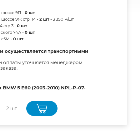
 шоссе 9П -
0 шт
шоссе 9Ж стр. 14 -
2 шт
- 3 390 ₽/шт
 стр.3 -
0 шт
ского 74А -
0 шт
в с5М -
0 шт
ии осуществляется транспортными
и оплаты уточняется менеджером
заказа.
 BMW 5 E60 (2003-2010) NPL-P-07-
2 шт