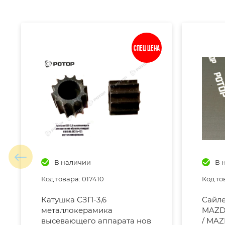
Спец цена
В наличии
В 
Код товара: 017410
Код то
Катушка СЗП-3,6
Сайле
металлокерамика
MAZDA
высевающего аппарата нов
/ MAZ