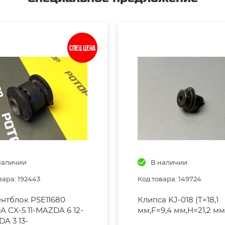
Спец цена
наличии
В наличии
вара: 192443
Код товара: 149724
нтблок PSE11680
Клипса KJ-018 (T=18,1
 CX-5 11-MAZDA 6 12-
мм,F=9,4 мм,H=21,2 мм
DA 3 13-