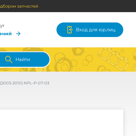
одбором запчастей
ут
Вход для юр.лиц
лений
Найти
2003-2010) NPL-P-07-03