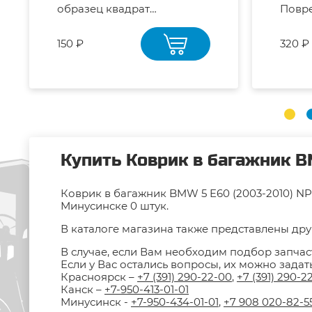
образец квадрат
Повр
Н.108.05.002 (z=12)
150 ₽
320 ₽
Купить Коврик в багажник B
Коврик в багажник BMW 5 E60 (2003-2010) NPL
Минусинске 0 штук.
В каталоге магазина также представлены друг
В случае, если Вам необходим подбор запчас
Если у Вас остались вопросы, их можно зада
Красноярск –
+7 (391) 290-22-00
,
+7 (391) 290-2
Канск –
+7-950-413-01-01
Минусинск -
+7-950-434-01-01
,
+7 908 020-82-5