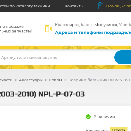
стей по каталогу техники
Контакты
Помощь с п
Красноярск, Канск, Минусинск, Усть-К
 по продаже
льных запчастей
Адреса и телефоны подразде
Артикул или наименование
пчасти
Аксессуары
Ковры
Коврик в багажник BMW 5 E60 (
2003-2010) NPL-P-07-03
В наличии
Код товара:
153972