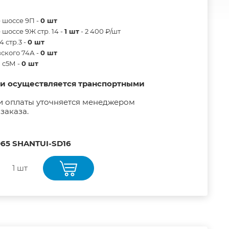
 шоссе 9П -
0 шт
шоссе 9Ж стр. 14 -
1 шт
- 2 400 ₽/шт
 стр.3 -
0 шт
ского 74А -
0 шт
в с5М -
0 шт
ии осуществляется транспортными
и оплаты уточняется менеджером
заказа.
065 SHANTUI-SD16
1 шт