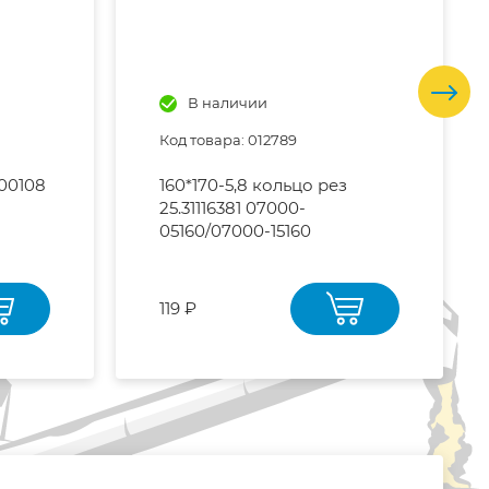
В наличии
Код товара: 012789
00108
160*170-5,8 кольцо рез
25.31116381 07000-
05160/07000-15160
119 ₽