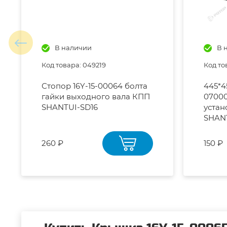
В наличии
В 
Код товара: 049219
Код то
Стопор 16Y-15-00064 болта
445*4
гайки выходного вала КПП
07000
SHANTUI-SD16
уста
SHAN
260 ₽
150 ₽