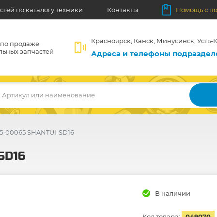
стей по каталогу техники
Контакты
Помощь с п
Красноярск, Канск, Минусинск, Усть-К
 по продаже
льных запчастей
Адреса и телефоны подразде
Артикул или наименование
15-00065 SHANTUI-SD16
SD16
В наличии
Код товара:
049070