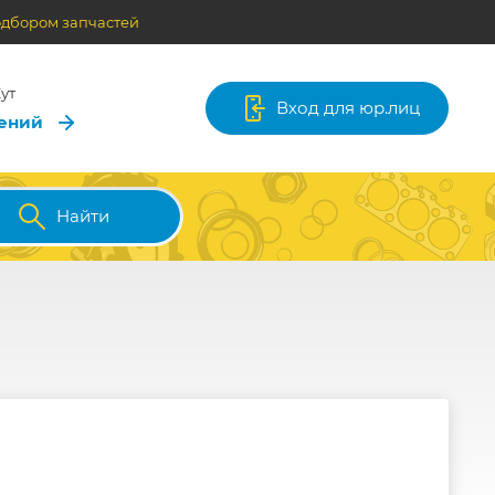
одбором запчастей
ут
Вход для юр.лиц
лений
Найти