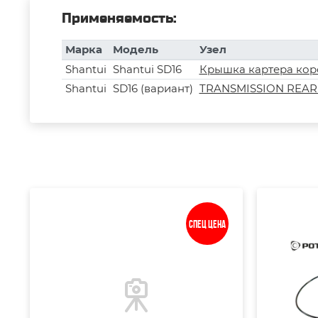
Применяемость:
Марка
Модель
Узел
Shantui
Shantui SD16
Крышка картера кор
Shantui
SD16 (вариант)
TRANSMISSION REAR C
Спец цена