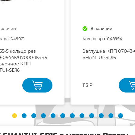
наличии
В наличии
вара: 049021
Код товара: 048994
55-5 кольцо рез
Заглушка КПП 07043-
-05445/07000-15445
SHANTUI-SD16
новочное КПП
TUI-SD16
115 ₽