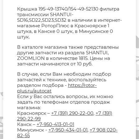
Крышка 195-49-13740/154-49-52130 фильтра
трансмиссии SHANTUI-
SD16,SD22,SD23,SD32 в наличии в интернет-
магазине РоторПлюс в Красноярске 1
штука, в Канске 0 штук, в Минусинске 0
штук.
В каталоге магазина также представлены
другие запчасти из раздела SHANTUI,
ZOOMLION в количестве 1815. Цены на
запчасти начинаются от 10 руб.
В случае, если Вам необходим подбор
запчастей к технике, воспользуйтесь
разделом подбора -
https://rotor-
plus.ru/autocat
Если у Вас остались вопросы, их можно
задать по телефонам отделов продаж
магазина:
Красноярск –
+7 (391) 290-22-00
,
+7 (391)
290-22-99
Канск –
+7-950-413-01-01
Минусинск -
+7-950-434-01-01
,
+7 908 020-
82-55