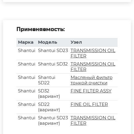
Применяемость:
Марка
Модель
Узел
Shantui
Shantui SD23
TRANSMISSION OIL
FILTER
Shantui
Shantui SD32
TRANSMISSION OIL
FILTER
Shantui
Shantui
Масляный фильтр
SD22
тонкой очистки
Shantui
SD32
FINE FILTER ASSY
(вариант)
Shantui
SD22
FINE OIL FILTER
(вариант)
Shantui
Shantui SD23
TRANSMISSION OIL
(вариант)
FILTER