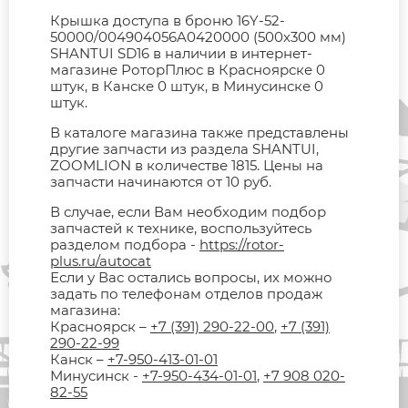
Крышка доступа в броню 16Y-52-
50000/004904056A0420000 (500х300 мм)
SHANTUI SD16 в наличии в интернет-
магазине РоторПлюс в Красноярске 0
штук, в Канске 0 штук, в Минусинске 0
штук.
В каталоге магазина также представлены
другие запчасти из раздела SHANTUI,
ZOOMLION в количестве 1815. Цены на
запчасти начинаются от 10 руб.
В случае, если Вам необходим подбор
запчастей к технике, воспользуйтесь
разделом подбора -
https://rotor-
plus.ru/autocat
Если у Вас остались вопросы, их можно
задать по телефонам отделов продаж
магазина:
Красноярск –
+7 (391) 290-22-00
,
+7 (391)
290-22-99
Канск –
+7-950-413-01-01
Минусинск -
+7-950-434-01-01
,
+7 908 020-
82-55