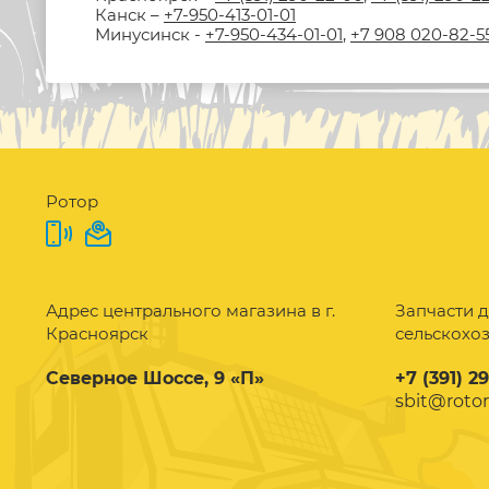
Канск –
+7-950-413-01-01
Минусинск -
+7-950-434-01-01
,
+7 908 020-82-5
Ротор
Адрес центрального магазина в г.
Запчасти д
Красноярск
сельскохо
Северное Шоссе, 9 «П»
+7 (391) 2
sbit@rotor