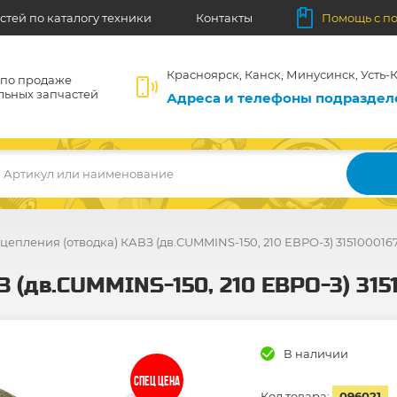
стей по каталогу техники
Контакты
Помощь с п
Красноярск, Канск, Минусинск, Усть-К
 по продаже
льных запчастей
Адреса и телефоны подразде
Артикул или наименование
цепления (отводка) КАВЗ (дв.CUMMINS-150, 210 ЕВРО-3) 3151000167
 (дв.CUMMINS-150, 210 ЕВРО-3) 3151
В наличии
СПЕЦ ЦЕНА
Код товара:
096021