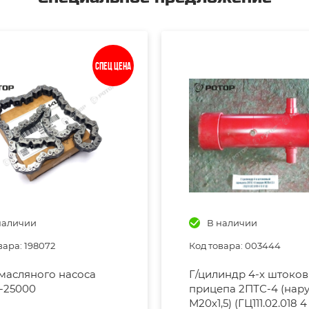
Спец цена
наличии
В наличии
вара: 198072
Код товара: 003444
масляного насоса
Г/цилиндр 4-х штоко
-25000
прицепа 2ПТС-4 (нар
М20х1,5) (ГЦ111.02.018 4 1