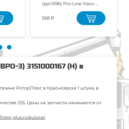
(арт.5196) Pro-Line Visco-
Stabil стабилизатор
вязкости (Я)
568 ₽
РО-3) 3151000167 (Н) в
агазине РоторПлюс в Красноярске 1 штука, в
честве 255. Цены на запчасти начинаются от
//rotor-plus.ru/autocat