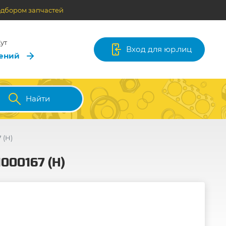
одбором запчастей
ут
Вход для юр.лиц
лений
Найти
 (Н)
000167 (Н)