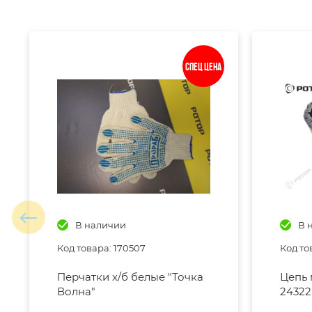
Спец цена
В наличии
В 
Код товара: 170507
Код то
Перчатки х/б белые "Точка
Цепь 
Волна"
24322