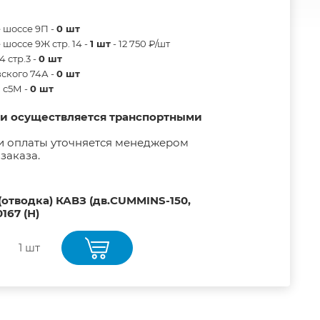
 шоссе 9П -
0 шт
шоссе 9Ж стр. 14 -
1 шт
- 12 750 ₽/шт
 стр.3 -
0 шт
ского 74А -
0 шт
в с5М -
0 шт
ии осуществляется транспортными
и оплаты уточняется менеджером
заказа.
отводка) КАВЗ (дв.CUMMINS-150,
167 (Н)
1 шт