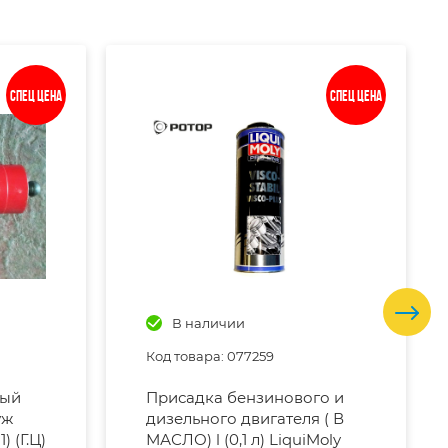
Спец цена
Спец цена
В наличии
Код товара: 077259
вый
Присадка бензинового и
уж
дизельного двигателя ( В
) (Г.Ц)
МАСЛО) l (0,1 л) LiquiMoly