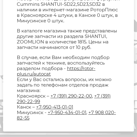
Cummins SHANTUI-SD22,SD23,SD32 в
наличии в интернет-магазине РоторПлюс
в Красноярске 4 штуки, в Канске 0 штук, в
Минусинске 0 штук.
В каталоге магазина также представлены
другие запчасти из раздела SHANTUI,
ZOOMLION в количестве 1815. Цены на
запчасти начинаются от 10 руб.
В случае, если Вам необходим подбор
запчастей к технике, воспользуйтесь
разделом подбора -
https://rotor-
plus.ru/autocat
Если у Вас остались вопросы, их можно
задать по телефонам отделов продаж
магазина:
Красноярск –
+7 (391) 290-22-00
,
+7 (391)
290-22-99
Канск –
+7-950-413-01-01
Минусинск -
+7-950-434-01-01
,
+7 908 020-
82-55