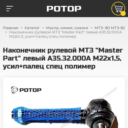
Главная
Каталог
Масла, химия, смазки
МТЗ- 80 МТЗ-82
Наконечник рулевой МТЗ "Master Part" левый А35.32.000А
М22х1,5, усил+палец спец полимер
Наконечник рулевой МТЗ "Master
Part" левый А35.32.000А М22х1,5,
усил+палец спец полимер