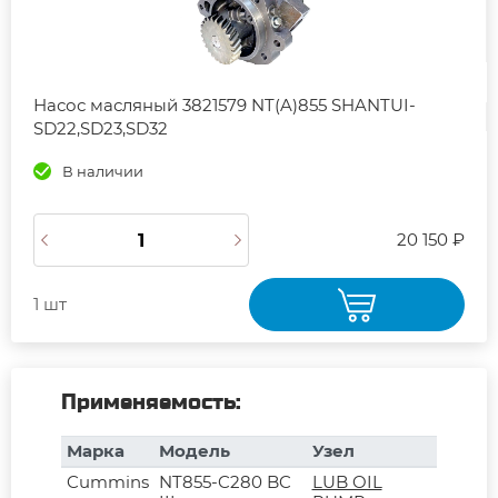
Насос масляный 3821579 NT(A)855 SHANTUI-
SD22,SD23,SD32
В наличии
20 150 ₽
1 шт
Применяемость:
Марка
Модель
Узел
Cummins
NT855-C280 BC
LUB OIL