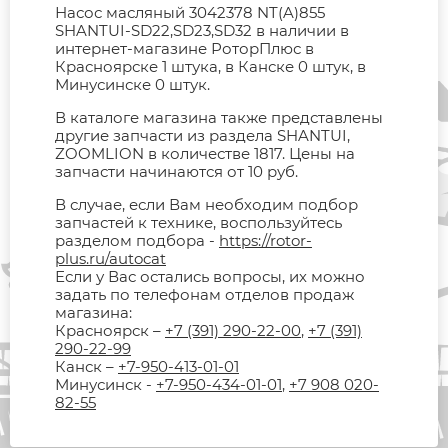
Насос масляный 3042378 NT(A)855
SHANTUI-SD22,SD23,SD32 в наличии в
интернет-магазине РоторПлюс в
Красноярске 1 штука, в Канске 0 штук, в
Минусинске 0 штук.
В каталоге магазина также представлены
другие запчасти из раздела SHANTUI,
ZOOMLION в количестве 1817. Цены на
запчасти начинаются от 10 руб.
В случае, если Вам необходим подбор
запчастей к технике, воспользуйтесь
разделом подбора -
https://rotor-
plus.ru/autocat
Если у Вас остались вопросы, их можно
задать по телефонам отделов продаж
магазина:
Красноярск –
+7 (391) 290-22-00
,
+7 (391)
290-22-99
Канск –
+7-950-413-01-01
Минусинск -
+7-950-434-01-01
,
+7 908 020-
82-55