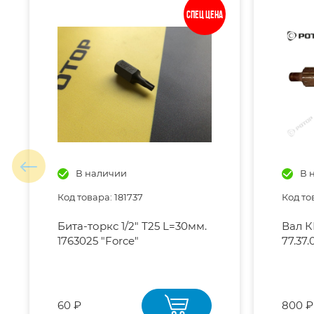
Спец цена
В наличии
В 
Код товара: 181737
Код то
Бита-торкс 1/2" Т25 L=30мм.
Вал 
1763025 "Force"
77.37.
60 ₽
800 ₽