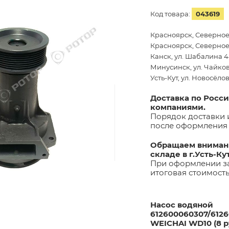
Код товара:
043619
Красноярск, Северное
Красноярск, Северное 
Канск, ул. Шабалина 44
Минусинск, ул. Чайков
Усть-Кут, ул. Новосёло
Доставка по Росс
компаниями.
Порядок доставки 
после оформления 
Обращаем внимани
складе в г.Усть-Ку
При оформлении за
итоговая стоимост
Насос водяной
612600060307/6126
WEICHAI WD10 (8 р