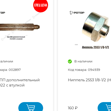
Спец цена
наличии
В наличии
вара: 002897
Код товара: 094939
КПП дополнительный
Ниппель 2553 1/8-1/2 (Н
022 с втулкой
160 ₽