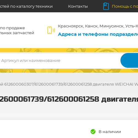
стей по каталогу техники
Контакты
Помощь с п
Красноярск, Канск, Минусинск, Усть-К
 по продаже
льных запчастей
Адреса и телефоны подразде
Артикул или наименование
й 612600060307/612600061739/612600061258 двигателя WEICHAI W
2600061739/612600061258 двигателя
В наличии