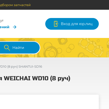
одбором запчастей
ут
Вход для юр.лиц
лений
Найти
D10 (8 руч) SHANTUI-SD16
 WEICHAI WD10 (8 руч)