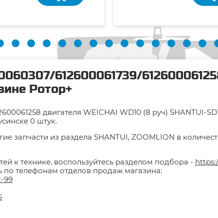
00060307/612600061739/6126000612
азине Ротор+
2600061258 двигателя WEICHAI WD10 (8 руч) SHANTUI-SD
усинске 0 штук.
гие запчасти из раздела SHANTUI, ZOOMLION в количестве
тей к технике, воспользуйтесь разделом подбора -
https:
ть по телефонам отделов продаж магазина:
2-99
5