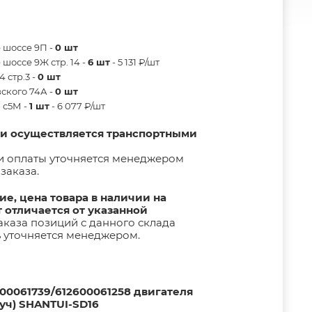
 шоссе 9П -
0 шт
шоссе 9Ж стр. 14 -
6 шт
- 5 131 ₽/шт
 стр.3 -
0 шт
ского 74А -
0 шт
в с5М -
1 шт
- 6 077 ₽/шт
ии осуществляется транспортными
и оплаты уточняется менеджером
заказа.
е, цена товара в наличии на
т отличается от указанной
каза позиций с данного склада
ь уточняется менеджером.
00061739/612600061258 двигателя
уч) SHANTUI-SD16