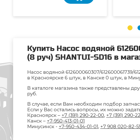
Купить Насос водяной 6126
(8 руч) SHANTUI-SD16 в маг
Насос водяной 612600060307/612600061739/61
в Красноярске 6 штук, в Канске 0 штук, в Мин
В каталоге магазина также представлены дру
руб.
В случае, если Вам необходим подбор запчас
Если у Вас остались вопросы, их можно зада
Красноярск –
+7 (391) 290-22-00
,
+7 (391) 290-2
Канск –
+7-950-413-01-01
Минусинск -
+7-950-434-01-01
,
+7 908 020-82-5