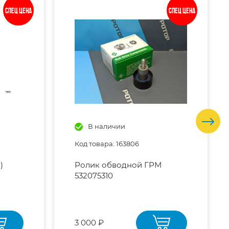
Спец цена
Спец цена
В наличии
Код товара: 163806
)
Ролик обводной ГРМ
532075310
3 000 ₽