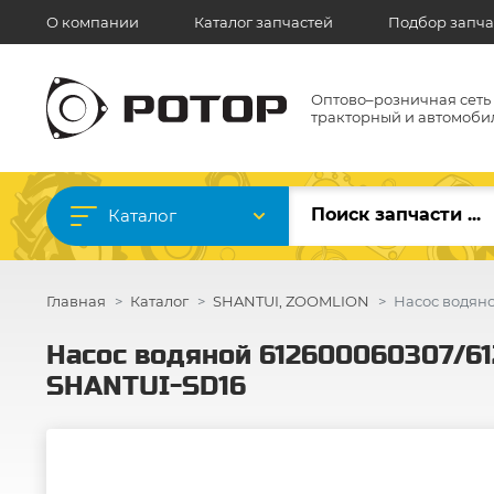
О компании
Каталог запчастей
Подбор запча
Оптово–розничная сеть
тракторный и автомоби
Каталог
Главная
Каталог
SHANTUI, ZOOMLION
Насос водяно
Насос водяной 612600060307/61
SHANTUI-SD16