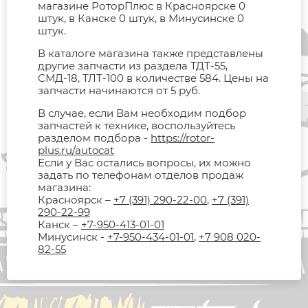
магазине РоторПлюс в Красноярске 0
штук, в Канске 0 штук, в Минусинске 0
штук.
В каталоге магазина также представлены
другие запчасти из раздела ТДТ-55,
СМД-18, ТЛТ-100 в количестве 584. Цены на
запчасти начинаются от 5 руб.
В случае, если Вам необходим подбор
запчастей к технике, воспользуйтесь
разделом подбора -
https://rotor-
plus.ru/autocat
Если у Вас остались вопросы, их можно
задать по телефонам отделов продаж
магазина:
Красноярск –
+7 (391) 290-22-00
,
+7 (391)
290-22-99
Канск –
+7-950-413-01-01
Минусинск -
+7-950-434-01-01
,
+7 908 020-
82-55