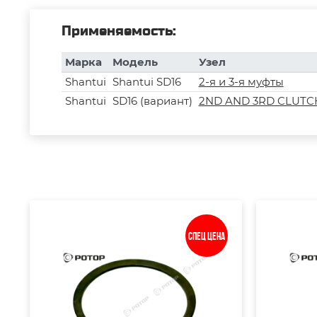
Применяемость:
Марка
Модель
Узел
Shantui
Shantui SD16
2-я и 3-я муфты
Shantui
SD16 (вариант)
2ND AND 3RD CLUTCH 
Спец цена