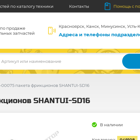
стей по каталогу техники
Контакты
Помощь с п
Красноярск, Канск, Минусинск, Усть-К
 по продаже
льных запчастей
Адреса и телефоны подразде
Артикул или наименование
5-00075 пакета фрикционов SHANTUI-SD16
икционов SHANTUI-SD16
В наличии
Код товара:
049108