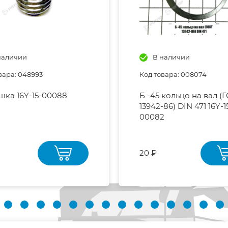
наличии
В наличии
вара: 048993
Код товара: 008074
шка 16Y-15-00088
Б -45 кольцо на вал (
13942-86) DIN 471 16Y-1
00082
20 ₽