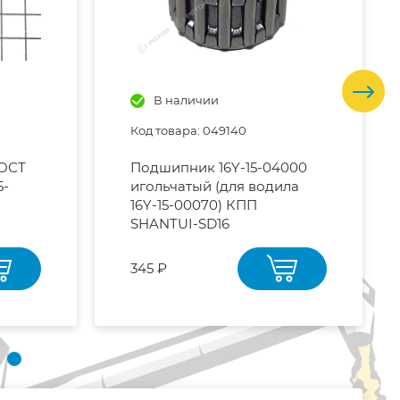
В наличии
Код товара: 049140
ГОСТ
Подшипник 16Y-15-04000
5-
игольчатый (для водила
16Y-15-00070) КПП
SHANTUI-SD16
345 ₽