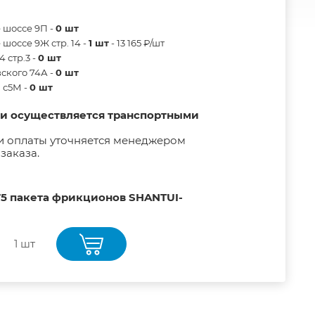
 шоссе 9П -
0 шт
шоссе 9Ж стр. 14 -
1 шт
- 13 165 ₽/шт
 стр.3 -
0 шт
ского 74А -
0 шт
в с5М -
0 шт
ии осуществляется транспортными
и оплаты уточняется менеджером
заказа.
75 пакета фрикционов SHANTUI-
1 шт