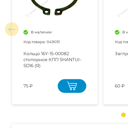
В наличии
В 
Код товара: 049051
Код то
Кольцо 16Y-15-00082
Заглу
стопорное КПП SHANTUI-
SD16 (Я)
75 ₽
60 ₽