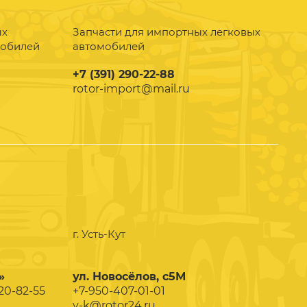
ых
Запчасти для импортных легковых
мобилей
автомобилей
+7 (391) 290-22-88
rotor-import@mail.ru
г. Усть-Кут
»
ул. Новосёлов, с5М
020-82-55
+7-950-407-01-01
y-k@rotor24.ru