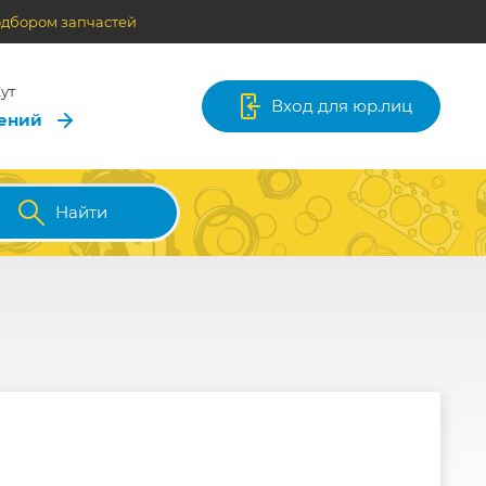
одбором запчастей
ут
Вход для юр.лиц
лений
Найти