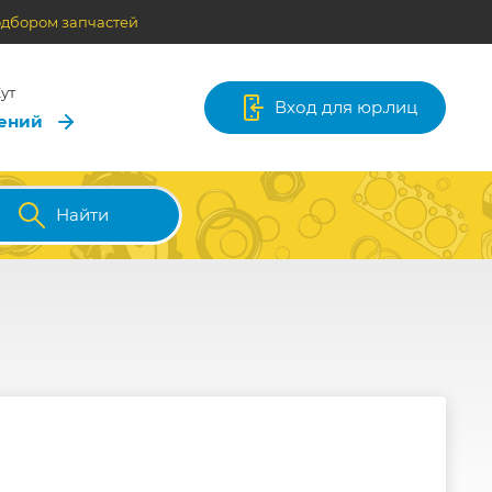
одбором запчастей
ут
Вход для юр.лиц
лений
Найти