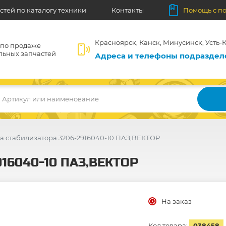
стей по каталогу техники
Контакты
Помощь с п
Красноярск, Канск, Минусинск, Усть-К
 по продаже
льных запчастей
Адреса и телефоны подразде
Артикул или наименование
а стабилизатора 3206-2916040-10 ПАЗ,ВЕКТОР
916040-10 ПАЗ,ВЕКТОР
На заказ
Код товара:
038458