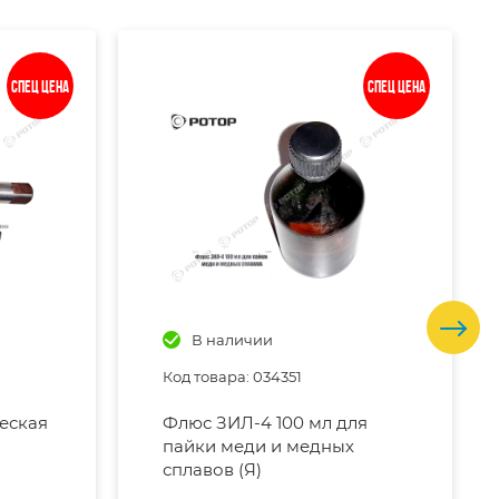
Спец цена
Спец цена
В наличии
Код товара: 034351
еская
Флюс ЗИЛ-4 100 мл для
пайки меди и медных
сплавов (Я)