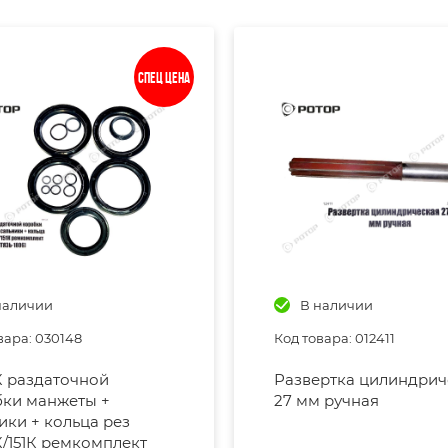
Спец цена
наличии
В наличии
вара: 030148
Код товара: 012411
К раздаточной
Развертка цилиндрич
ки манжеты +
27 мм ручная
ики + кольца рез
К/151К ремкомплект