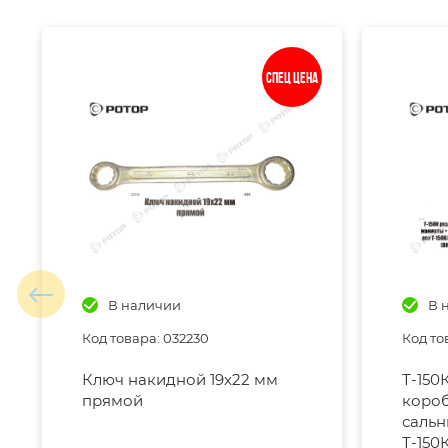
Спец цена
В наличии
В 
Код товара: 032230
Код то
Ключ накидной 19х22 мм
Т-150
прямой
короб
сальн
Т-150