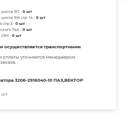
 шоссе 9П -
0 шт
шоссе 9Ж стр. 14 -
0 шт
 стр.3 -
0 шт
ского 74А -
0 шт
в с5М -
0 шт
ии осуществляется транспортными
и оплаты уточняется менеджером
заказа.
атора 3206-2916040-10 ПАЗ,ВЕКТОР
 шт