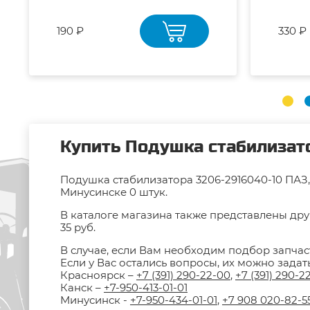
190 ₽
330 ₽
Купить Подушка стабилизато
Подушка стабилизатора 3206-2916040-10 ПАЗ,
Минусинске 0 штук.
В каталоге магазина также представлены дру
35 руб.
В случае, если Вам необходим подбор запчас
Если у Вас остались вопросы, их можно зада
Красноярск –
+7 (391) 290-22-00
,
+7 (391) 290-2
Канск –
+7-950-413-01-01
Минусинск -
+7-950-434-01-01
,
+7 908 020-82-5