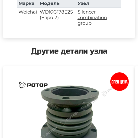
Марка
Модель
Узел
Weichai
WD10G178E25
Silencer
(Евро 2)
combination
group
Другие детали узла
Спец цена