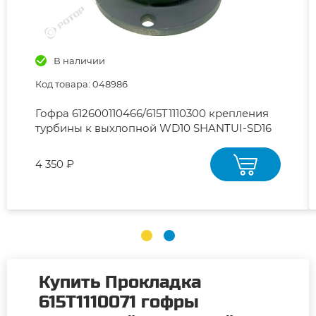
В наличии
Код товара: 048986
Гофра 612600110466/615T1110300 крепления
турбины к выхлопной WD10 SHANTUI-SD16
4 350 ₽
Купить Прокладка
615T1110071 гофры