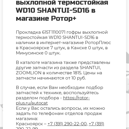
выхлопной термостойкая
WD10 SHANTUI-SD16 в
магазине Ротор+
Прокладка 615T1110071 гофры выхлопной
термостойкая WD10 SHANTUI-SD16 в
наличии в интернет-магазине РоторПлюс
в Красноярске 7 штук, в Канске 0 штук, в
Минусинске 0 штук.
В каталоге магазина также представлены
другие запчасти из раздела SHANTUI,
ZOOMLION в количестве 1815. Цены на
запчасти начинаются от 10 руб.
В случае, если Вам необходим подбор
запчастей к технике, воспользуйтесь
разделом подбора -
https://rotor-
plus.ru/autocat
Если у Вас остались вопросы, их можно
задать по телефонам отделов продаж
магазина:
Красноярск –
+7 (391) 290-22-00
,
+7 (391)
290-22-99