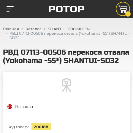
Главная
Каталог
SHANTUI, ZOOMLION
РВД 07113-00506 перекоса отвала (Yokohama -55*) SHANTUI-
SD32
РВД 07113-00506 перекоса отвала
(Yokohama -55*) SHANTUI-SD32
На заказ
Код товара:
200188