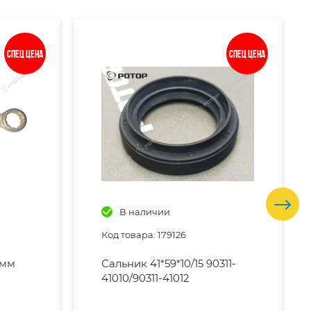
Спец цена
Спец цена
В наличии
Код товара: 179126
 мм
Сальник 41*59*10/15 90311-
41010/90311-41012