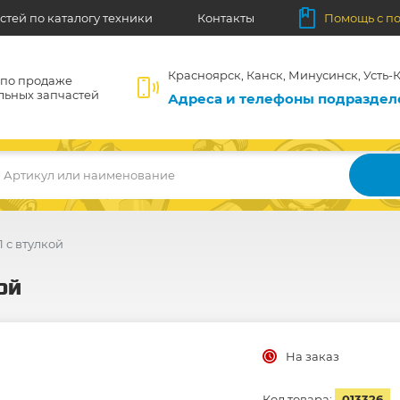
стей по каталогу техники
Контакты
Помощь с п
Красноярск, Канск, Минусинск, Усть-К
 по продаже
льных запчастей
Адреса и телефоны подразде
Артикул или наименование
 с втулкой
ой
На заказ
Код товара:
013326