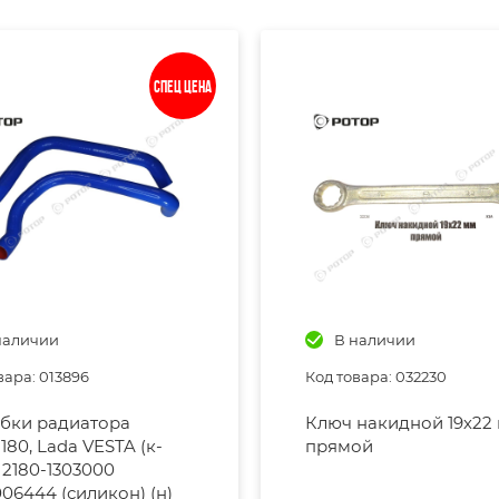
Спец цена
наличии
В наличии
вара: 013896
Код товара: 032230
бки радиатора
Ключ накидной 19х22
180, Lada VESTA (к-
прямой
) 2180-1303000
06444 (силикон) (н)