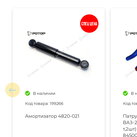
Спец цена
В наличии
В 
Код товара: 199266
Код то
Амортизатор 4820-021
Патру
ВАЗ-2
т,2шт
84500