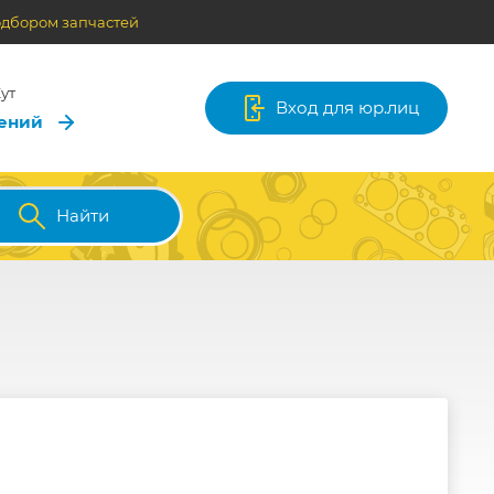
одбором запчастей
ут
Вход для юр.лиц
лений
Найти