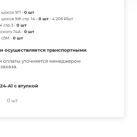
 шоссе 9П -
0 шт
шоссе 9Ж стр. 14 -
0 шт
- 4 206 ₽/шт
 стр.3 -
0 шт
ского 74А -
0 шт
в с5М -
0 шт
ии осуществляется транспортными
и оплаты уточняется менеджером
заказа.
24-А1 с втулкой
0 шт