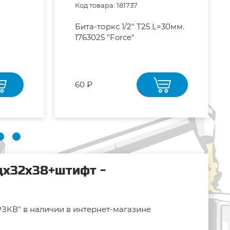
Код товара: 181737
Бита-торкс 1/2" Т25 L=30мм.
1763025 "Force"
60 ₽
ицх32х38+штифт -
РЗКВ" в наличии в интернет-магазине