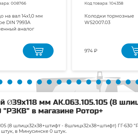
вара: 008766
Код товара: 104358
 вал 14х1,0 мм
Колодки тормозные
ое DIN 7993А
WS2007.03
шенный аналог
974 ₽
й Ø39х118 мм АК.063.105.105 (8 шл
 "РЗКВ" в магазине Ротор+
.105 (8 шлицх32х38+штифт - 8шлицх32х38+штифт) ГГ-630 "
 штук, в Минусинске 0 штук.