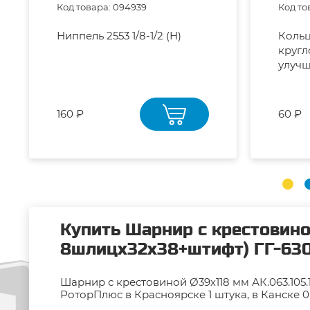
Код товара: 094939
Код то
Ниппель 2553 1/8-1/2 (Н)
Кольцо на
кругл
улуч
160 ₽
60 ₽
Купить Шарнир с крестовино
8шлицх32х38+штифт) ГГ-630
Шарнир с крестовиной Ø39х118 мм АК.063.105
РоторПлюс в Красноярске 1 штука, в Канске 0