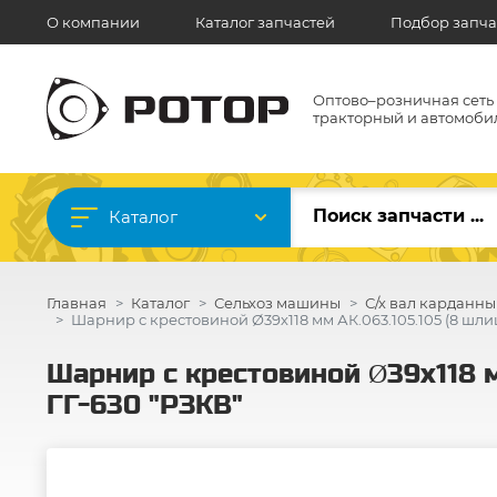
О компании
Каталог запчастей
Подбор запча
Оптово–розничная сеть
тракторный и автомоби
Каталог
Главная
Каталог
Сельхоз машины
С/х вал карданны
Шарнир с крестовиной Ø39х118 мм АК.063.105.105 (8 шли
Шарнир с крестовиной Ø39х118 
ГГ-630 "РЗКВ"