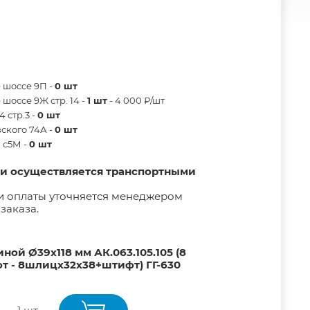
 шоссе 9П -
0 шт
шоссе 9Ж стр. 14 -
1 шт
- 4 000 ₽/шт
 стр.3 -
0 шт
ского 74А -
0 шт
в с5М -
0 шт
ии осуществляется транспортными
и оплаты уточняется менеджером
заказа.
ной Ø39х118 мм АК.063.105.105 (8
 - 8шлицх32х38+штифт) ГГ-630