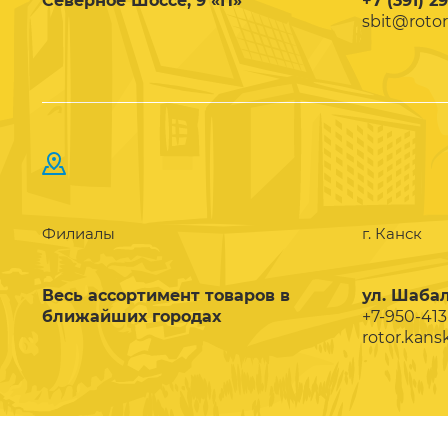
Северное Шоссе, 9 «П»
+7 (391) 2
sbit@rotor
Филиалы
г. Канск
Весь ассортимент товаров в
ул. Шабал
ближайших городах
+7-950-413
rotor.kans