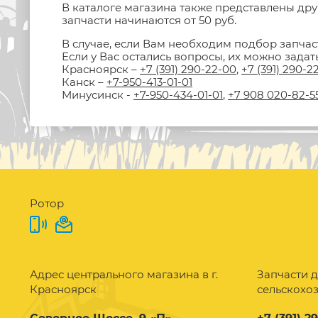
В каталоге магазина также представлены друг
запчасти начинаются от 50 руб.
В случае, если Вам необходим подбор запчас
Если у Вас остались вопросы, их можно зада
Красноярск –
+7 (391) 290-22-00
,
+7 (391) 290-2
Канск –
+7-950-413-01-01
Минусинск -
+7-950-434-01-01
,
+7 908 020-82-5
Ротор
Адрес центрального магазина в г.
Запчасти д
Красноярск
сельскохо