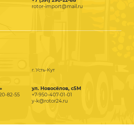
+7 (391) 290-22-88
rotor-import@mail.ru
г. Усть-Кут
»
ул. Новосёлов, с5М
020-82-55
+7-950-407-01-01
y-k@rotor24.ru