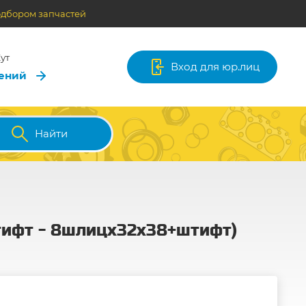
одбором запчастей
ут
Вход для юр.лиц
лений
Найти
штифт - 8шлицх32х38+штифт)