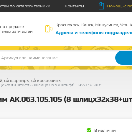
стей по каталогу техники
Контакты
Помощь с п
Красноярск, Канск, Минусинск, Усть-К
 по продаже
льных запчастей
Адреса и телефоны подразде
Артикул или наименование
й, с/х шарниры, с/х крестовины
цх32х38+штифт - 8шлицх32х38+штифт) ГГ-630 "РЗКВ"
мм АК.063.105.105 (8 шлицх32х38+
В наличии